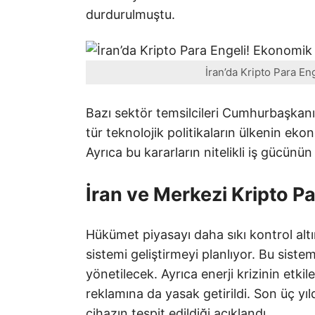
durdurulmuştu.
İran’da Kripto Para En
Bazı sektör temsilcileri Cumhurbaşkan
tür teknolojik politikaların ülkenin eko
Ayrıca bu kararların nitelikli iş gücünün
İran ve Merkezi Kripto Pa
Hükümet piyasayı daha sıkı kontrol alt
sistemi geliştirmeyi planlıyor. Bu siste
yönetilecek. Ayrıca enerji krizinin etki
reklamına da yasak getirildi. Son üç yı
cihazın tespit edildiği açıklandı.