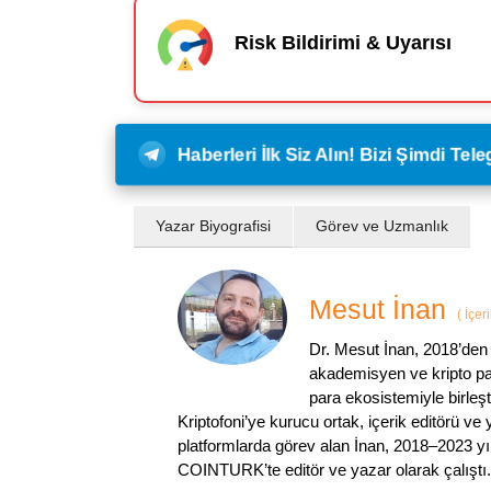
Risk Bildirimi & Uyarısı
Haberleri İlk Siz Alın! Bizi Şimdi Te
Yazar Biyografisi
Görev ve Uzmanlık
Mesut İnan
(
İçer
Dr. Mesut İnan, 2018’den 
akademisyen ve kripto par
para ekosistemiyle birleşt
Kriptofoni’ye kurucu ortak, içerik editörü ve
platformlarda görev alan İnan, 2018–2023 yı
COINTURK’te editör ve yazar olarak çalıştı.