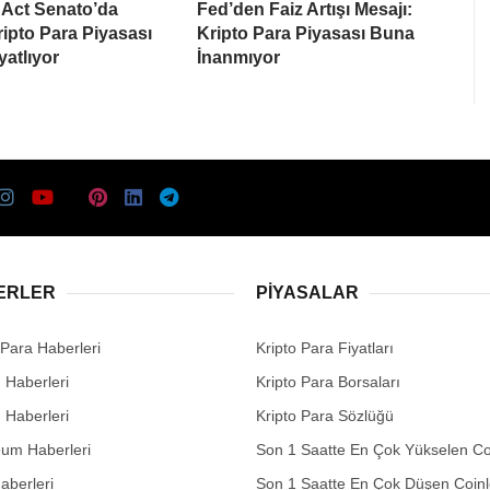
Act Senato’da
Fed’den Faiz Artışı Mesajı:
Kripto Para Piyasası
Kripto Para Piyasası Buna
yatlıyor
İnanmıyor
ERLER
PIYASALAR
 Para Haberleri
Kripto Para Fiyatları
n Haberleri
Kripto Para Borsaları
n Haberleri
Kripto Para Sözlüğü
eum Haberleri
Son 1 Saatte En Çok Yükselen Co
aberleri
Son 1 Saatte En Çok Düşen Coinl