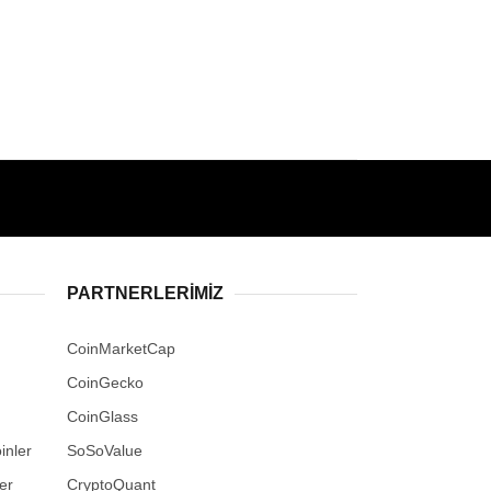
PARTNERLERIMIZ
CoinMarketCap
CoinGecko
CoinGlass
inler
SoSoValue
er
CryptoQuant