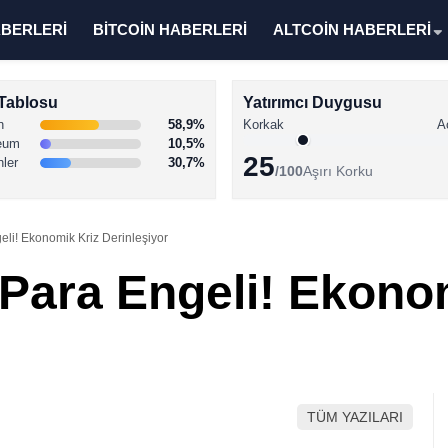
ABERLERİ
BİTCOİN HABERLERİ
ALTCOİN HABERLERİ
Tablosu
Yatırımcı Duygusu
n
58,9%
Korkak
A
eum
10,5%
25
nler
30,7%
/100
Aşırı Korku
eli! Ekonomik Kriz Derinleşiyor
 Para Engeli! Ekono
TÜM YAZILARI