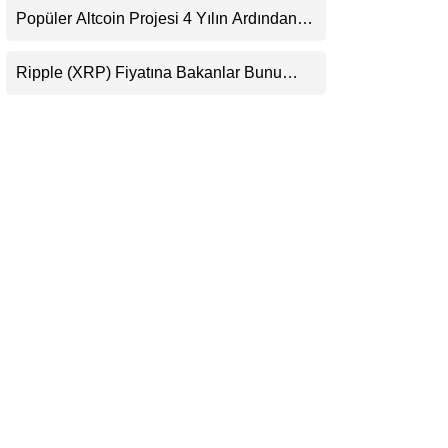
Popüler Altcoin Projesi 4 Yılın Ardından
LinkedIn
Kapanıyor: Kullanıcılara 21 Ağustos
Uyarısı
Ripple (XRP) Fiyatına Bakanlar Bunu
Telegram
Kaçırıyor: Evernorth’tan Dikkat Çeken
Uyarı