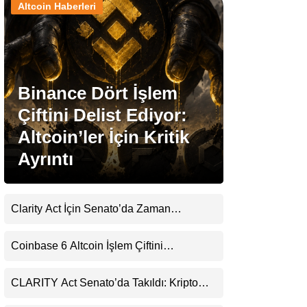
Altcoin Haberleri
Stablecoin Haberleri
Binance Dört İşlem
Facebook
Çiftini Delist Ediyor:
Altcoin’ler İçin Kritik
Ayrıntı
Instagram
Youtube
Clarity Act İçin Senato’da Zaman
Daralıyor
TikTok
Coinbase 6 Altcoin İşlem Çiftini
Durduracak
Pinterest
CLARITY Act Senato’da Takıldı: Kripto
Para Piyasası 2027’yi Fiyatlıyor