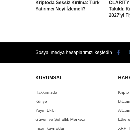
Kriptoda Sessiz Kırılma: Türk
CLARITY 
Yatırımcı Neyi İzlemeli?
Takıldı: 
2027’yi Fi
Sosyal medya hesaplarımızı keşfedin
KURUMSAL
HAB
Hakkımızda
Kripto
Künye
Bitcoi
Yayın Ekibi
Altcoi
Güven ve Şeffaflık Merkezi
Ether
İnsan kaynakları
XRP H