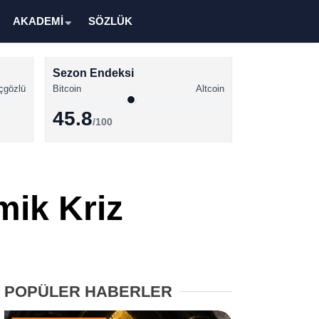
AKADEMİ
SÖZLÜK
Sezon Endeksi
çgözlü
Bitcoin
Altcoin
45.8
/100
Kripto Para Haberleri
Bitcoin Haberleri
mik Kriz
Altcoin Haberleri
Ethereum Haberleri
Solana Haberleri
POPÜLER HABERLER
XRP Haberleri
Memecoin Haberleri