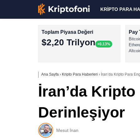
KRİPTO PARA H
Toplam Piyasa Değeri
Pay 
Bitcoi
$2,20 Trilyon
+0.13%
Ether
Altcoi
Ana Sayfa
›
Kripto Para Haberleri
›
İran’da Kripto Para Eng
İran’da Kripto
Derinleşiyor
Mesut İnan