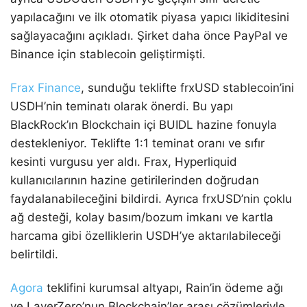
yapılacağını ve ilk otomatik piyasa yapıcı likiditesini
sağlayacağını açıkladı. Şirket daha önce PayPal ve
Binance için stablecoin geliştirmişti.
Frax Finance
, sunduğu teklifte frxUSD stablecoin’ini
USDH’nin teminatı olarak önerdi. Bu yapı
BlackRock’ın Blockchain içi BUIDL hazine fonuyla
destekleniyor. Teklifte 1:1 teminat oranı ve sıfır
kesinti vurgusu yer aldı. Frax, Hyperliquid
kullanıcılarının hazine getirilerinden doğrudan
faydalanabileceğini bildirdi. Ayrıca frxUSD’nin çoklu
ağ desteği, kolay basım/bozum imkanı ve kartla
harcama gibi özelliklerin USDH’ye aktarılabileceği
belirtildi.
Agora
teklifini kurumsal altyapı, Rain’in ödeme ağı
ve LayerZero’nun Blockchain’ler arası çözümleriyle