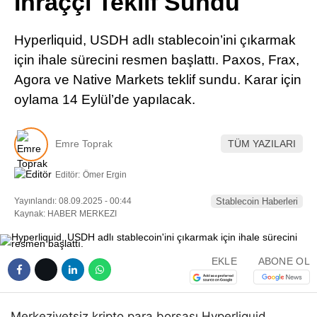
İhraççı Teklif Sundu
Pinterest
Hyperliquid, USDH adlı stablecoin’ini çıkarmak
LinkedIn
için ihale sürecini resmen başlattı. Paxos, Frax,
Agora ve Native Markets teklif sundu. Karar için
Telegram
oylama 14 Eylül’de yapılacak.
Emre Toprak
TÜM YAZILARI
Editör:
Ömer Ergin
Yayınlandı: 08.09.2025 - 00:44
Stablecoin Haberleri
Kaynak: HABER MERKEZI
EKLE
ABONE OL
Merkeziyetsiz kripto para borsası Hyperliquid,