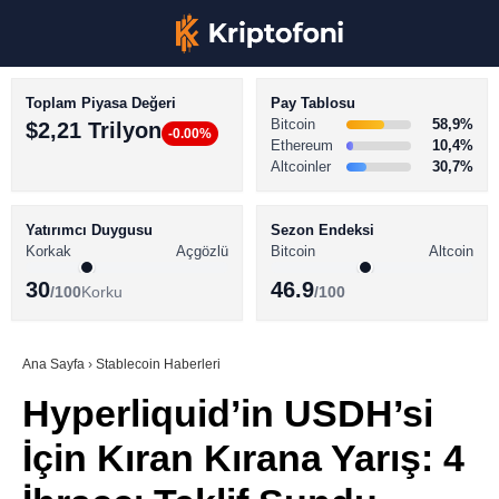
Toplam Piyasa Değeri
Pay Tablosu
Bitcoin
58,9%
$2,21 Trilyon
-0.00%
Ethereum
10,4%
Altcoinler
30,7%
KRİPTO PARA HABERLERİ
Facebook
BİTCOİN HABERLERİ
Yatırımcı Duygusu
Sezon Endeksi
Korkak
Açgözlü
Bitcoin
Altcoin
ALTCOİN HABERLERİ
30
46.9
/100
Korku
/100
AKADEMİ
Instagram
SÖZLÜK
Ana Sayfa
›
Stablecoin Haberleri
Hyperliquid’in USDH’si
Youtube
İçin Kıran Kırana Yarış: 4
TikTok