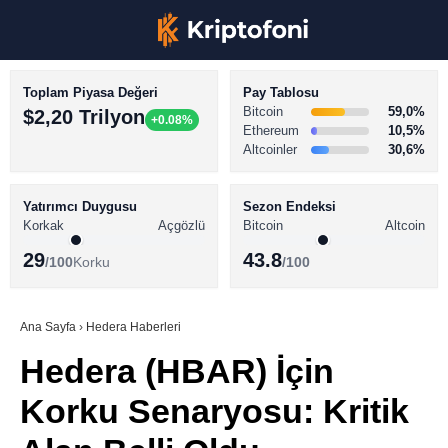
Toplam Piyasa Değeri
Pay Tablosu
Bitcoin
59,0%
$2,20 Trilyon
+0.08%
Ethereum
10,5%
Altcoinler
30,6%
KRİPTO PARA HABERLERİ
Facebook
BİTCOİN HABERLERİ
Yatırımcı Duygusu
Sezon Endeksi
Korkak
Açgözlü
Bitcoin
Altcoin
ALTCOİN HABERLERİ
29
43.8
/100
Korku
/100
AKADEMİ
Instagram
SÖZLÜK
Ana Sayfa
›
Hedera Haberleri
Hedera (HBAR) İçin
Youtube
Korku Senaryosu: Kritik
TikTok