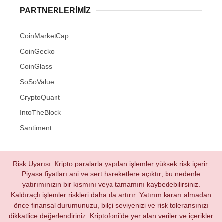
PARTNERLERIMIZ
CoinMarketCap
CoinGecko
CoinGlass
SoSoValue
CryptoQuant
IntoTheBlock
Santiment
Risk Uyarısı: Kripto paralarla yapılan işlemler yüksek risk içerir.
Piyasa fiyatları ani ve sert hareketlere açıktır; bu nedenle
yatırımınızın bir kısmını veya tamamını kaybedebilirsiniz.
Kaldıraçlı işlemler riskleri daha da artırır. Yatırım kararı almadan
önce finansal durumunuzu, bilgi seviyenizi ve risk toleransınızı
dikkatlice değerlendiriniz. Kriptofoni’de yer alan veriler ve içerikler