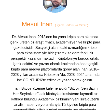
Mesut İnan
(
İçerik Editörü ve Yazar
)
Dr. Mesut İnan, 2018’den bu yana kripto para alanında
içerik üreten bir araştırmacı, akademisyen ve kripto para
gazetecisidir. Sosyoloji alanındaki uzmanlığını kripto
para ekosistemiyle birleştirerek sektöre farklı bir
perspektif kazandırmaktadır. Kriptofoni’ye kurucu ortak,
içerik editörü ve yazarı olarak katılmadan önce çeşitli
kripto para medya platformlarda görev alan İnan, 2018–
2023 yılları arasında Kriptokoin’de, 2023–2024 arasında
ise COINTURK’te editör ve yazar olarak çalıştı.
İnan, Bitcoin üzerine kaleme aldığı “Bitcoin Sen Bizim
Her Şeyimizsin” adlı kitabıyla ekosisteme kıymetli bir
katkıda bulundu. Akademik birikiminin yanı sıra düzenli
analiz, haber ve yorumlarıyla Türkiye’de kripto para
gazeteciliğinin bilinir isimleri arasında yer almaktadır.