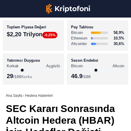
Toplam Piyasa Değeri
Pay Tablosu
Bitcoin
58,9%
$2,20 Trilyon
-0.25%
Ethereum
10,5%
Altcoinler
30,6%
KRİPTO PARA HABERLERİ
Facebook
BİTCOİN HABERLERİ
Yatırımcı Duygusu
Sezon Endeksi
Korkak
Açgözlü
Bitcoin
Altcoin
ALTCOİN HABERLERİ
29
46.9
/100
Korku
/100
AKADEMİ
Instagram
SÖZLÜK
Ana Sayfa
›
Hedera Haberleri
SEC Kararı Sonrasında
Youtube
Altcoin Hedera (HBAR)
TikTok