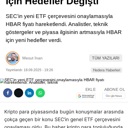
İçin Hedefler Değişti
Pinterest
SEC’in yeni ETF çerçevesini onaylamasıyla
LinkedIn
HBAR fiyatı hareketlendi. Analistler, teknik
göstergeler ve piyasa ilgisinin artmasıyla HBAR
Telegram
için yeni hedefler verdi.
Mesut İnan
TÜM YAZILARI
Yayınlandı: 18.09.2025 - 19:26
Hedera Haberleri
EKLE
ABONE OL
Kripto para piyasasında bugün konuşmalar arasında
çokça geçen bir konu SEC’in genel ETF çerçevesini
onaylaması oldu. Bu haber kripto para topluluğunda