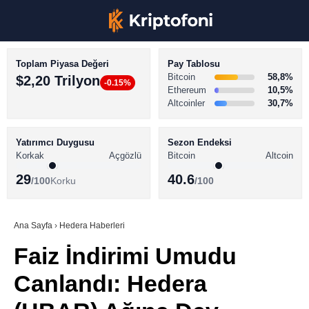
Toplam Piyasa Değeri
Pay Tablosu
Bitcoin
58,8%
$2,20 Trilyon
-0.15%
Ethereum
10,5%
Altcoinler
30,7%
KRİPTO PARA HABERLERİ
Facebook
BİTCOİN HABERLERİ
Yatırımcı Duygusu
Sezon Endeksi
Korkak
Açgözlü
Bitcoin
Altcoin
ALTCOİN HABERLERİ
29
40.6
/100
Korku
/100
AKADEMİ
Instagram
SÖZLÜK
Ana Sayfa
›
Hedera Haberleri
Faiz İndirimi Umudu
Youtube
Canlandı: Hedera
TikTok