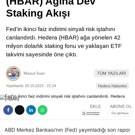
(HBAR) Ağına Dev
Pinterest
Staking Akışı
LinkedIn
Fed’in ikinci faiz indirimi sinyali risk iştahını
canlandırdı. Hedera (HBAR) ağa yönelen 42
Telegram
milyon dolarlık staking fonu ve yaklaşan ETF
takvimi sayesinde öne çıktı.
Mesut İnan
TÜM YAZILARI
Yayınlandı: 25.10.2025 - 22:24
Hedera Haberleri
EKLE
ABONE OL
ABD Merkez Bankası’nın (Fed) yayımladığı son rapor