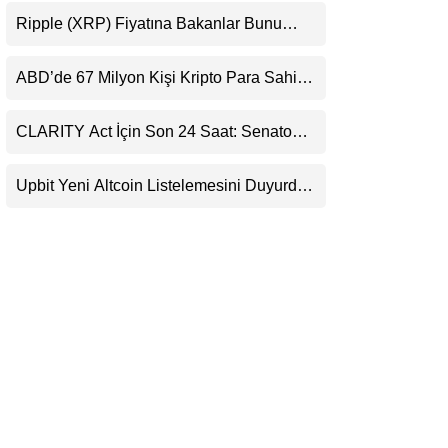
Destekledi
LinkedIn
Ripple (XRP) Fiyatına Bakanlar Bunu
Kaçırıyor: Evernorth’tan Dikkat Çeken
Uyarı
Telegram
ABD’de 67 Milyon Kişi Kripto Para Sahibi:
Ripple’dan “Eski Algılar Yıkıldı” Mesajı
CLARITY Act İçin Son 24 Saat: Senato
Matematiği Kripto Para Piyasasının
Beklentisini Bozabilir
Upbit Yeni Altcoin Listelemesini Duyurdu:
KRW, BTC ve USDT Paritelerinde İşlem
Görecek