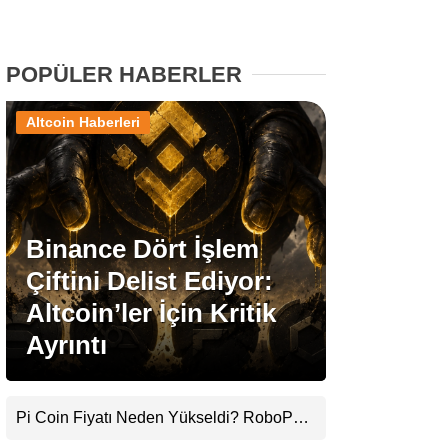
Stablecoin Haberleri
POPÜLER HABERLER
Altcoin Haberleri
Facebook
Binance Dört İşlem
Instagram
Çiftini Delist Ediyor:
Youtube
Altcoin’ler İçin Kritik
Ayrıntı
TikTok
Pinterest
Pi Coin Fiyatı Neden Yükseldi? RoboPay
Ortaklığı ve Güncelleme İyimserliği