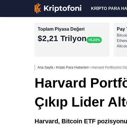
KRİPTO PARA H
Toplam Piyasa Değeri
Pay 
Bitcoi
$2,21 Trilyon
+0.24%
Ether
Altcoi
Ana Sayfa
›
Kripto Para Haberleri
›
Harvard Portföyünü Günc
Harvard Portf
Çıkıp Lider Alt
Harvard, Bitcoin ETF pozisyonu