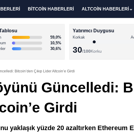
ABERLERİ
BİTCOİN HABERLERİ
ALTCOİN HABERLERİ
Tablosu
Yatırımcı Duygusu
n
59,0%
Korkak
A
eum
10,5%
30
nler
30,6%
/100
Korku
elledi: Bitcoin’den Çıkıp Lider Altcoin’e Girdi
öyünü Güncelledi: B
coin’e Girdi
nu yaklaşık yüzde 20 azaltırken Ethereum ET