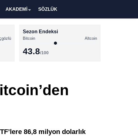
AKADEMİ
SÖZLÜK
Sezon Endeksi
çgözlü
Bitcoin
Altcoin
43.8
/100
Kripto Para Haberleri
Bitcoin Haberleri
itcoin’den
Altcoin Haberleri
Ethereum Haberleri
Solana Haberleri
XRP Haberleri
F’lere 86,8 milyon dolarlık
Memecoin Haberleri