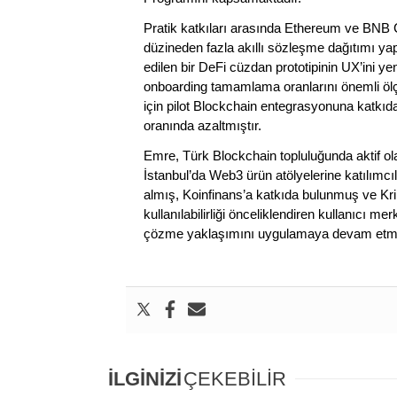
Pratik katkıları arasında Ethereum ve BNB Cha
düzineden fazla akıllı sözleşme dağıtımı yap
edilen bir DeFi cüzdan prototipinin UX’ini 
onboarding tamamlama oranlarını önemli ölçüde
için pilot Blockchain entegrasyonuna katkı
oranında azaltmıştır.
Emre, Türk Blockchain topluluğunda aktif 
İstanbul’da Web3 ürün atölyelerine katılımcıl
almış, Koinfinans’a katkıda bulunmuş ve Kri
kullanılabilirliği önceliklendiren kullanıcı 
çözme yaklaşımını uygulamaya devam etme
İLGİNİZİ
ÇEKEBİLİR