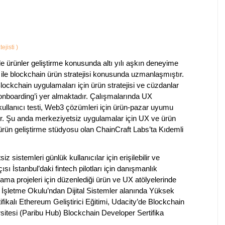
ejisti
)
ürünler geliştirme konusunda altı yılı aşkın deneyime
 ile blockchain ürün stratejisi konusunda uzmanlaşmıştır.
ockchain uygulamaları için ürün stratejisi ve cüzdanlar
 onboarding’i yer almaktadır. Çalışmalarında UX
 kullanıcı testi, Web3 çözümleri için ürün-pazar uyumu
dir. Şu anda merkeziyetsiz uygulamalar için UX ve ürün
ürün geliştirme stüdyosu olan ChainCraft Labs’ta Kıdemli
sistemleri günlük kullanıcılar için erişilebilir ve
sı İstanbul’daki fintech pilotları için danışmanlık
ma projeleri için düzenlediği ürün ve UX atölyelerinde
 İşletme Okulu’ndan Dijital Sistemler alanında Yüksek
fikalı Ethereum Geliştirici Eğitimi, Udacity’de Blockchain
tesi (Paribu Hub) Blockchain Developer Sertifika