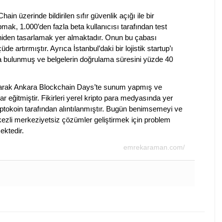
in üzerinde bildirilen sıfır güvenlik açığı ile bir
mak, 1.000’den fazla beta kullanıcısı tarafından test
yeniden tasarlamak yer almaktadır. Onun bu çabası
 artırmıştır. Ayrıca İstanbul’daki bir lojistik startup’ı
da bulunmuş ve belgelerin doğrulama süresini yüzde 40
olarak Ankara Blockchain Days’te sunum yapmış ve
ar eğitmiştir. Fikirleri yerel kripto para medyasında yer
ptokoin tarafından alıntılanmıştır. Bugün benimsemeyi ve
merkezli merkeziyetsiz çözümler geliştirmek için problem
ktedir.
emrekaraman.com/