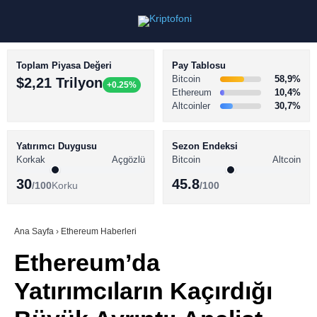
Toplam Piyasa Değeri
Pay Tablosu
Bitcoin
58,9%
$2,21 Trilyon
+0.25%
Ethereum
10,4%
Altcoinler
30,7%
KRİPTO PARA HABERLERİ
Facebook
BİTCOİN HABERLERİ
Yatırımcı Duygusu
Sezon Endeksi
Korkak
Açgözlü
Bitcoin
Altcoin
ALTCOİN HABERLERİ
30
45.8
/100
Korku
/100
AKADEMİ
Instagram
SÖZLÜK
Ana Sayfa
›
Ethereum Haberleri
Ethereum’da
Youtube
Yatırımcıların Kaçırdığı
TikTok