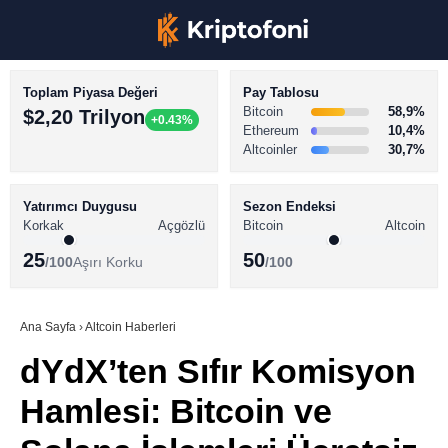
Toplam Piyasa Değeri
Pay Tablosu
Bitcoin
58,9%
$2,20 Trilyon
+0.43%
Ethereum
10,4%
Altcoinler
30,7%
KRİPTO PARA HABERLERİ
Facebook
BİTCOİN HABERLERİ
Yatırımcı Duygusu
Sezon Endeksi
Korkak
Açgözlü
Bitcoin
Altcoin
ALTCOİN HABERLERİ
25
50
/100
Aşırı Korku
/100
AKADEMİ
Instagram
SÖZLÜK
Ana Sayfa
›
Altcoin Haberleri
dYdX’ten Sıfır Komisyon
Youtube
Hamlesi: Bitcoin ve
TikTok