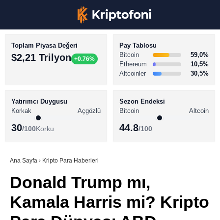
Toplam Piyasa Değeri
Pay Tablosu
Bitcoin
59,0%
$2,21 Trilyon
+0.76%
Ethereum
10,5%
Altcoinler
30,5%
KRİPTO PARA HABERLERİ
Facebook
BİTCOİN HABERLERİ
Yatırımcı Duygusu
Sezon Endeksi
Korkak
Açgözlü
Bitcoin
Altcoin
ALTCOİN HABERLERİ
30
44.8
/100
Korku
/100
AKADEMİ
Instagram
SÖZLÜK
Ana Sayfa
›
Kripto Para Haberleri
Donald Trump mı,
Youtube
Kamala Harris mi? Kripto
TikTok