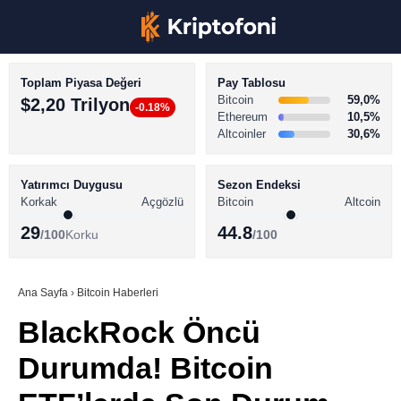
Toplam Piyasa Değeri
Pay Tablosu
Bitcoin
59,0%
$2,20 Trilyon
-0.18%
Ethereum
10,5%
Altcoinler
30,6%
KRİPTO PARA HABERLERİ
Facebook
BİTCOİN HABERLERİ
Yatırımcı Duygusu
Sezon Endeksi
Korkak
Açgözlü
Bitcoin
Altcoin
ALTCOİN HABERLERİ
29
44.8
/100
Korku
/100
AKADEMİ
Instagram
SÖZLÜK
Ana Sayfa
›
Bitcoin Haberleri
BlackRock Öncü
Youtube
Durumda! Bitcoin
TikTok