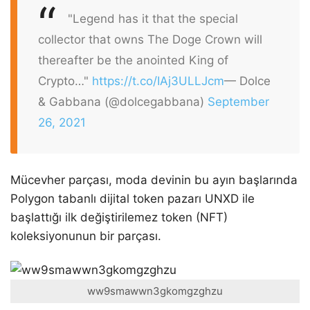
"Legend has it that the special
collector that owns The Doge Crown will
thereafter be the anointed King of
Crypto…"
https://t.co/IAj3ULLJcm
— Dolce
& Gabbana (@dolcegabbana)
September
26, 2021
Mücevher parçası, moda devinin bu ayın başlarında
Polygon tabanlı dijital token pazarı UNXD ile
başlattığı ilk değiştirilemez token (NFT)
koleksiyonunun bir parçası.
ww9smawwn3gkomgzghzu