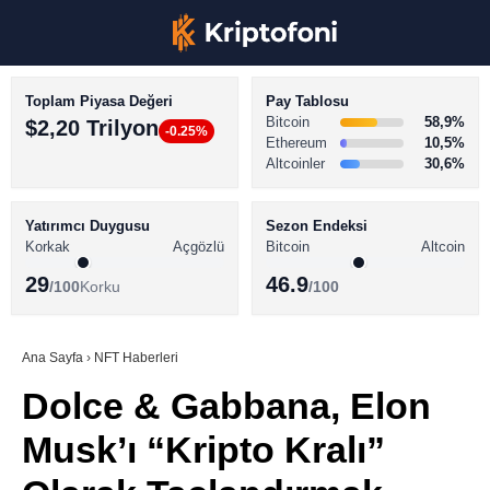
Toplam Piyasa Değeri
Pay Tablosu
Bitcoin
58,9%
$2,20 Trilyon
-0.25%
Ethereum
10,5%
Altcoinler
30,6%
KRİPTO PARA HABERLERİ
Facebook
BİTCOİN HABERLERİ
Yatırımcı Duygusu
Sezon Endeksi
Korkak
Açgözlü
Bitcoin
Altcoin
ALTCOİN HABERLERİ
29
46.9
/100
Korku
/100
AKADEMİ
Instagram
SÖZLÜK
Ana Sayfa
›
NFT Haberleri
Dolce & Gabbana, Elon
Youtube
Musk’ı “Kripto Kralı”
TikTok