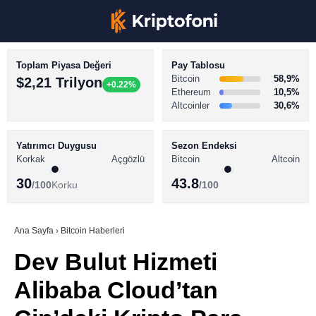
Toplam Piyasa Değeri
Pay Tablosu
Bitcoin
58,9%
$2,21 Trilyon
+0.22%
Ethereum
10,5%
Altcoinler
30,6%
KRİPTO PARA HABERLERİ
Facebook
BİTCOİN HABERLERİ
Yatırımcı Duygusu
Sezon Endeksi
Korkak
Açgözlü
Bitcoin
Altcoin
ALTCOİN HABERLERİ
30
43.8
/100
Korku
/100
AKADEMİ
Instagram
SÖZLÜK
Ana Sayfa
›
Bitcoin Haberleri
Dev Bulut Hizmeti
Youtube
Alibaba Cloud’tan
TikTok