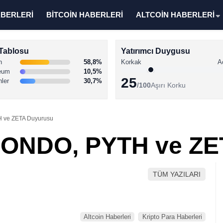
ABERLERİ
BİTCOİN HABERLERİ
ALTCOİN HABERLERİ
Tablosu
Yatırımcı Duygusu
n
58,8%
Korkak
A
eum
10,5%
25
nler
30,7%
/100
Aşırı Korku
 ve ZETA Duyurusu
 ONDO, PYTH ve ZE
TÜM YAZILARI
Altcoin Haberleri
Kripto Para Haberleri