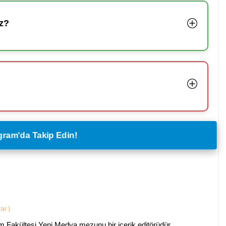
z?
legram'da Takip Edin!
zar
)
im Fakültesi Yeni Medya mezunu bir içerik editörüdür.