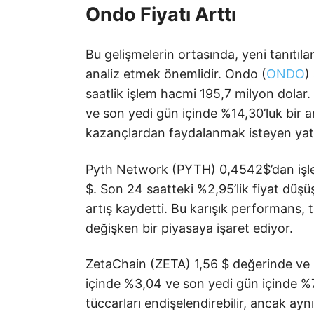
Ondo Fiyatı Arttı
Bu gelişmelerin ortasında, yeni tanıtıl
analiz etmek önemlidir. Ondo (
ONDO
)
saatlik işlem hacmi 195,7 milyon dolar. 
ve son yedi gün içinde %14,30’luk bir a
kazançlardan faydalanmak isteyen yatırım
Pyth Network (PYTH) 0,4542$’dan işle
$. Son 24 saatteki %2,95’lik fiyat düş
artış kaydetti. Bu karışık performans, 
değişken bir piyasaya işaret ediyor.
ZetaChain (ZETA) 1,56 $ değerinde ve 
içinde %3,04 ve son yedi gün içinde %7
tüccarları endişelendirebilir, ancak a