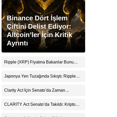
Stablecoin Haberleri
Binance Dört İşlem
Çiftini Delist Ediyor:
Altcoin’ler İçin Kritik
Facebook
Ayrıntı
Ripple (XRP) Fiyatına Bakanlar Bunu
Instagram
Kaçırıyor: Evernorth’tan Dikkat Çeken
Uyarı
Japonya Yen Tuzağında Sıkıştı: Ripple
Youtube
(XRP) Üçüncü Yol Olabilir mi?
Clarity Act İçin Senato’da Zaman
TikTok
Daralıyor
CLARITY Act Senato’da Takıldı: Kripto
Pinterest
Para Piyasası 2027’yi Fiyatlıyor