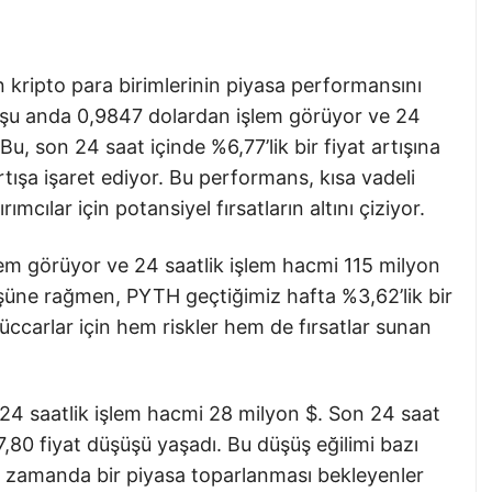
an kripto para birimlerinin piyasa performansını
 şu anda 0,9847 dolardan işlem görüyor ve 24
Bu, son 24 saat içinde %6,77’lik bir fiyat artışına
rtışa işaret ediyor. Bu performans, kısa vadeli
cılar için potansiyel fırsatların altını çiziyor.
m görüyor ve 24 saatlik işlem hacmi 115 milyon
üşüne rağmen, PYTH geçtiğimiz hafta %3,62’lik bir
tüccarlar için hem riskler hem de fırsatlar sunan
24 saatlik işlem hacmi 28 milyon $. Son 24 saat
,80 fiyat düşüşü yaşadı. Bu düşüş eğilimi bazı
ynı zamanda bir piyasa toparlanması bekleyenler