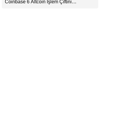
Coinbase 6 Altcoin İşlem Çiftini
LinkedIn
Durduracak
Telegram