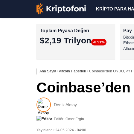
KRİPTO PARA H
Toplam Piyasa Değeri
Pay 
Bitcoi
$2,19 Trilyon
-0.51%
Ether
Altcoi
Ana Sayfa
›
Altcoin Haberleri
›
Coinbase’den ONDO, PYTH
Coinbase’den
Deniz Aksoy
Editör:
Ömer Ergin
Yayınlandı: 24.05.2024 - 04:00