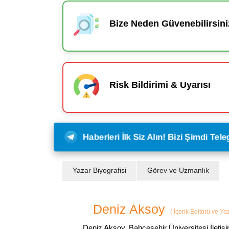
Bize Neden Güvenebilirsini
Risk Bildirimi & Uyarısı
Haberleri İlk Siz Alın! Bizi Şimdi Te
Yazar Biyografisi
Görev ve Uzmanlık
Deniz Aksoy
(
İçerik Editörü ve Ya
Deniz Aksoy, Bahçeşehir Üniversitesi İletiş