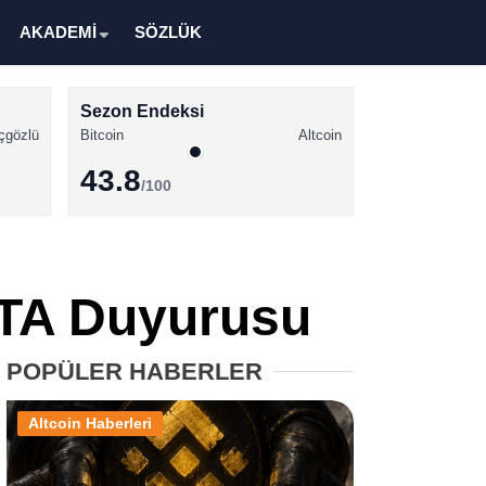
AKADEMİ
SÖZLÜK
Sezon Endeksi
çgözlü
Bitcoin
Altcoin
43.8
/100
Kripto Para Haberleri
Bitcoin Haberleri
TA Duyurusu
Altcoin Haberleri
Ethereum Haberleri
POPÜLER HABERLER
Solana Haberleri
Altcoin Haberleri
XRP Haberleri
Memecoin Haberleri