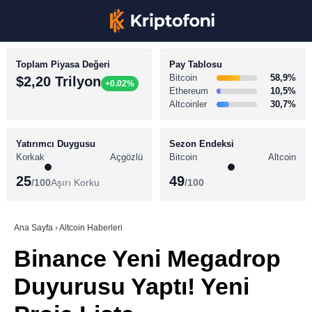
Toplam Piyasa Değeri
Pay Tablosu
Bitcoin
58,9%
$2,20 Trilyon
+0.02%
Ethereum
10,5%
Altcoinler
30,7%
KRİPTO PARA HABERLERİ
Facebook
BİTCOİN HABERLERİ
Yatırımcı Duygusu
Sezon Endeksi
Korkak
Açgözlü
Bitcoin
Altcoin
ALTCOİN HABERLERİ
25
49
/100
Aşırı Korku
/100
AKADEMİ
Instagram
SÖZLÜK
Ana Sayfa
›
Altcoin Haberleri
Binance Yeni Megadrop
Youtube
Duyurusu Yaptı! Yeni
TikTok