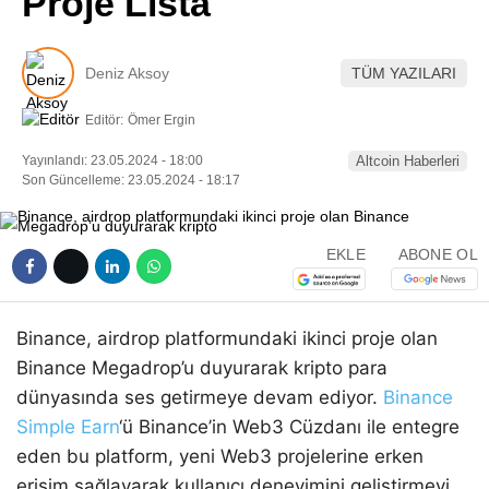
Proje Lista
Pinterest
Deniz Aksoy
TÜM YAZILARI
LinkedIn
Editör:
Ömer Ergin
Telegram
Yayınlandı: 23.05.2024 - 18:00
Altcoin Haberleri
Son Güncelleme: 23.05.2024 - 18:17
EKLE
ABONE OL
Binance, airdrop platformundaki ikinci proje olan
Binance Megadrop’u duyurarak kripto para
dünyasında ses getirmeye devam ediyor.
Binance
Simple Earn
‘ü Binance’in Web3 Cüzdanı ile entegre
eden bu platform, yeni Web3 projelerine erken
erişim sağlayarak kullanıcı deneyimini geliştirmeyi