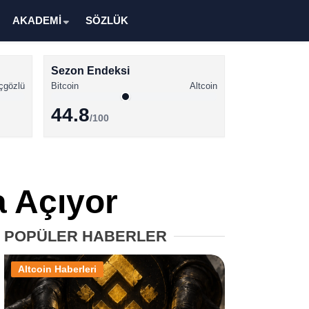
AKADEMİ
SÖZLÜK
Sezon Endeksi
çgözlü
Bitcoin
Altcoin
44.8
/100
Kripto Para Haberleri
Bitcoin Haberleri
ma Açıyor
Altcoin Haberleri
Ethereum Haberleri
POPÜLER HABERLER
Solana Haberleri
Altcoin Haberleri
XRP Haberleri
Memecoin Haberleri