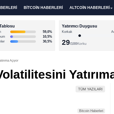
ABERLERİ
BİTCOİN HABERLERİ
ALTCOİN HABERLERİ
Tablosu
Yatırımcı Duygusu
n
59,0%
Korkak
A
eum
10,5%
29
nler
30,5%
/100
Korku
Yatırıma Açıyor
olatilitesini Yatırı
TÜM YAZILARI
Bitcoin Haberleri