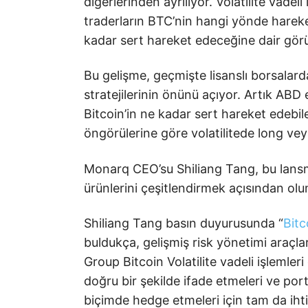
diğerlerinden ayrılıyor. Volatilite vadel
traderların BTC’nin hangi yönde harek
kadar sert hareket edeceğine dair görü
Bu gelişme, geçmişte lisanslı borsala
stratejilerinin önünü açıyor. Artık ABD 
Bitcoin’in ne kadar sert hareket edeb
öngörülerine göre volatilitede long vey
Monarq CEO’su Shiliang Tang, bu lansma
ürünlerini çeşitlendirmek açısından olu
Shiliang Tang basın duyurusunda “
Bitc
buldukça, gelişmiş risk yönetimi araçl
Group Bitcoin Volatilite vadeli işlemleri 
doğru bir şekilde ifade etmeleri ve port
biçimde hedge etmeleri için tam da ihti