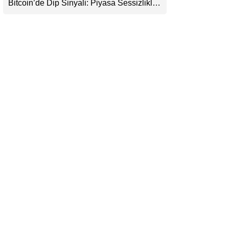
Bitcoin’de Dip Sinyali: Piyasa Sessizlikle
LinkedIn
Sıkışıyor
Telegram