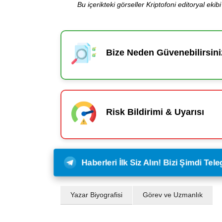
Bu içerikteki görseller Kriptofoni editoryal ek
Bize Neden Güvenebilirsini
Risk Bildirimi & Uyarısı
Haberleri İlk Siz Alın! Bizi Şimdi Te
Yazar Biyografisi
Görev ve Uzmanlık