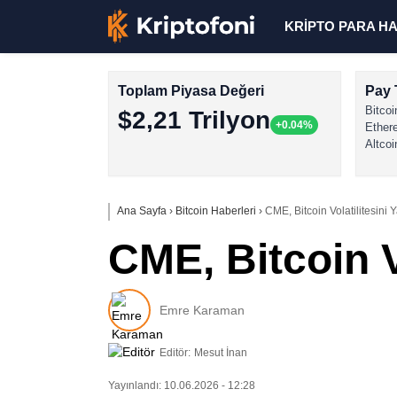
KRİPTO PARA H
Toplam Piyasa Değeri
Pay 
Bitcoi
$2,21 Trilyon
+0.04%
Ether
Altcoi
Ana Sayfa
›
Bitcoin Haberleri
›
CME, Bitcoin Volatilitesini 
CME, Bitcoin V
Emre Karaman
Editör:
Mesut İnan
Yayınlandı: 10.06.2026 - 12:28