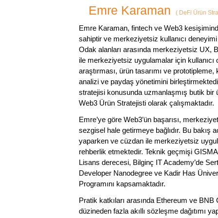
Emre Karaman
(
DeFi Ürün Strat
Emre Karaman, fintech ve Web3 kesişiminde 
sahiptir ve merkeziyetsiz kullanıcı deneyimi
Odak alanları arasında merkeziyetsiz UX, Bl
ile merkeziyetsiz uygulamalar için kullanıcı
araştırması, ürün tasarımı ve prototipleme,
analizi ve paydaş yönetimini birleştirmekte
stratejisi konusunda uzmanlaşmış butik bir 
Web3 Ürün Stratejisti olarak çalışmaktadır.
Emre’ye göre Web3’ün başarısı, merkeziyetsiz 
sezgisel hale getirmeye bağlıdır. Bu bakış açı
yaparken ve cüzdan ile merkeziyetsiz uygula
rehberlik etmektedir. Teknik geçmişi GISMA
Lisans derecesi, Bilginç IT Academy’de Serti
Developer Nanodegree ve Kadir Has Üniversi
Programını kapsamaktadır.
Pratik katkıları arasında Ethereum ve BNB Cha
düzineden fazla akıllı sözleşme dağıtımı yap