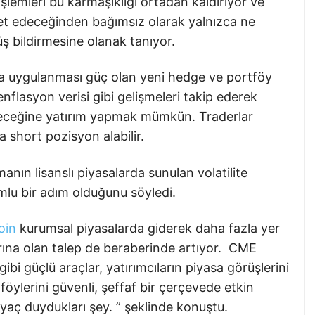
i işlemleri bu karmaşıklığı ortadan kaldırıyor ve
et edeceğinden bağımsız olarak yalnızca ne
ş bildirmesine olanak tanıyor.
rda uygulanması güç olan yeni hedge ve portföy
enflasyon verisi gibi gelişmeleri takip ederek
ileceğine yatırım yapmak mümkün. Traderlar
a short pozisyon alabilir.
nın lisanslı piyasalarda sunulan volatilite
mlu bir adım olduğunu söyledi.
oin
kurumsal piyasalarda giderek daha fazla yer
arına olan talep de beraberinde artıyor. CME
gibi güçlü araçlar, yatırımcıların piyasa görüşlerini
föylerini güvenli, şeffaf bir çerçevede etkin
yaç duydukları şey. ” şeklinde konuştu.