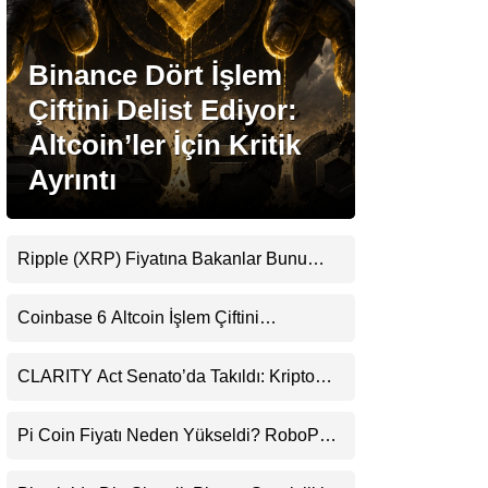
Stablecoin Haberleri
Binance Dört İşlem
Çiftini Delist Ediyor:
Altcoin’ler İçin Kritik
Facebook
Ayrıntı
Ripple (XRP) Fiyatına Bakanlar Bunu
Instagram
Kaçırıyor: Evernorth’tan Dikkat Çeken
Uyarı
Coinbase 6 Altcoin İşlem Çiftini
Youtube
Durduracak
CLARITY Act Senato’da Takıldı: Kripto
TikTok
Para Piyasası 2027’yi Fiyatlıyor
Pi Coin Fiyatı Neden Yükseldi? RoboPay
Pinterest
Ortaklığı ve Güncelleme İyimserliği
Destekledi