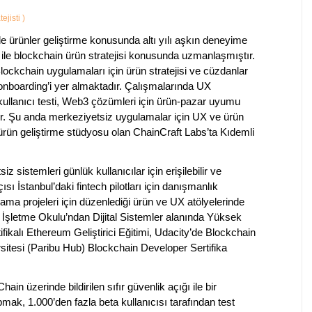
ejisti
)
ürünler geliştirme konusunda altı yılı aşkın deneyime
 ile blockchain ürün stratejisi konusunda uzmanlaşmıştır.
ockchain uygulamaları için ürün stratejisi ve cüzdanlar
 onboarding’i yer almaktadır. Çalışmalarında UX
 kullanıcı testi, Web3 çözümleri için ürün-pazar uyumu
dir. Şu anda merkeziyetsiz uygulamalar için UX ve ürün
ürün geliştirme stüdyosu olan ChainCraft Labs’ta Kıdemli
sistemleri günlük kullanıcılar için erişilebilir ve
sı İstanbul’daki fintech pilotları için danışmanlık
ma projeleri için düzenlediği ürün ve UX atölyelerinde
 İşletme Okulu’ndan Dijital Sistemler alanında Yüksek
fikalı Ethereum Geliştirici Eğitimi, Udacity’de Blockchain
tesi (Paribu Hub) Blockchain Developer Sertifika
in üzerinde bildirilen sıfır güvenlik açığı ile bir
mak, 1.000’den fazla beta kullanıcısı tarafından test