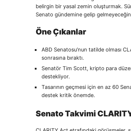
belirgin bir yasal zemin oluşturmak. 
Senato gündemine gelip gelmeyeceğini b
Öne Çıkanlar
ABD Senatosu’nun tatilde olması C
sonrasına bıraktı.
Senatör Tim Scott, kripto para düz
destekliyor.
Tasarının geçmesi için en az 60 Sena
destek kritik önemde.
Senato Takvimi CLARITY 
CLARITY Act etrafındaki görüşmeler, s