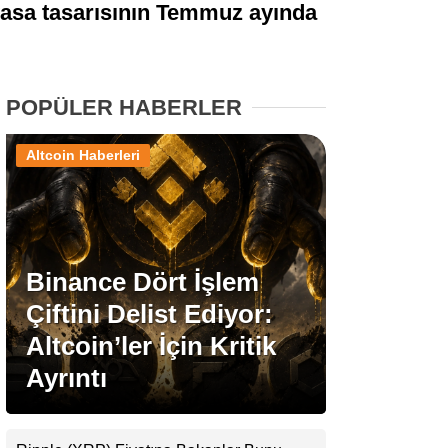
 yasa tasarısının Temmuz ayında
Stablecoin Haberleri
POPÜLER HABERLER
Facebook
Altcoin Haberleri
Instagram
Binance Dört İşlem
Youtube
Çiftini Delist Ediyor:
Altcoin’ler İçin Kritik
TikTok
Ayrıntı
Pinterest