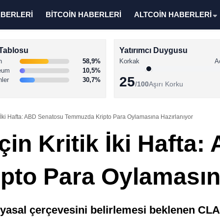
ABERLERİ
BİTCOİN HABERLERİ
ALTCOİN HABERLERİ
Tablosu
Yatırımcı Duygusu
n
58,9%
Korkak
A
eum
10,5%
25
nler
30,7%
/100
Aşırı Korku
k İki Hafta: ABD Senatosu Temmuzda Kripto Para Oylamasına Hazırlanıyor
in Kritik İki Hafta
to Para Oylamasına
yasal çerçevesini belirlemesi beklenen CLAR