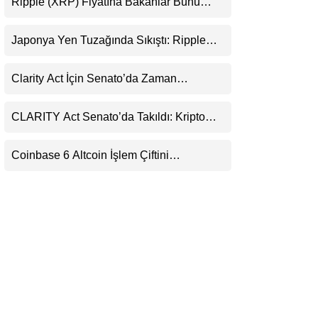
Ripple (XRP) Fiyatına Bakanlar Bunu
LinkedIn
Kaçırıyor: Evernorth’tan Dikkat Çeken
Uyarı
Japonya Yen Tuzağında Sıkıştı: Ripple
Telegram
(XRP) Üçüncü Yol Olabilir mi?
Clarity Act İçin Senato’da Zaman
Daralıyor
CLARITY Act Senato’da Takıldı: Kripto
Para Piyasası 2027’yi Fiyatlıyor
Coinbase 6 Altcoin İşlem Çiftini
Durduracak