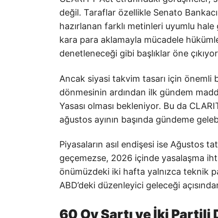
değil. Taraflar özellikle Senato Bankacı
hazırlanan farklı metinleri uyumlu hale 
kara para aklamayla mücadele hükümleri 
denetleneceği gibi başlıklar öne çıkıyor
Ancak siyasi takvim tasarı için önemli
dönmesinin ardından ilk gündem madde
Yasası olması bekleniyor. Bu da CLARI
ağustos ayının başında gündeme gelebi
Piyasaların asıl endişesi ise Ağustos t
geçemezse, 2026 içinde yasalaşma ihtima
önümüzdeki iki hafta yalnızca teknik pa
ABD’deki düzenleyici geleceği açısından
60 Oy Şartı ve İki Partili