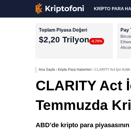
KRİPTO PARA H
Toplam Piyasa Değeri
Pay 
Bitcoi
$2,20 Trilyon
-0.70%
Ether
Altcoi
Ana Sayfa
›
Kripto Para Haberleri
›
CLARITY Act İçin Kriti
CLARITY Act İç
Temmuzda Krip
ABD’de kripto para piyasasının 