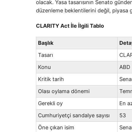
olacak. Yasa tasarısının Senato günde
düzenleme beklentilerini değil, piyasa 
CLARITY Act İle İlgili Tablo
Başlık
Deta
Tasarı
CLAR
Konu
ABD 
Kritik tarih
Sena
Olası oylama dönemi
Temm
Gerekli oy
En a
Cumhuriyetçi sandalye sayısı
53
Öne çıkan isim
Sena