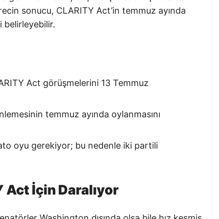
Sürecin sonucu, CLARITY Act’in temmuz ayında
elirleyebilir.
LARITY Act görüşmelerini 13 Temmuz
enlemesinin temmuz ayında oylanmasını
to oyu gerekiyor; bu nedenle iki partili
Act İçin Daralıyor
enatörler Washington dışında olsa bile hız kesmiş