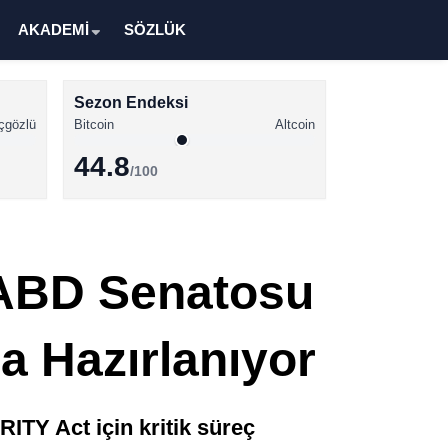
AKADEMİ
SÖZLÜK
Sezon Endeksi
çgözlü
Bitcoin
Altcoin
44.8
/100
Kripto Para Haberleri
Bitcoin Haberleri
: ABD Senatosu
Altcoin Haberleri
Ethereum Haberleri
 Hazırlanıyor
Solana Haberleri
XRP Haberleri
ITY Act için kritik süreç
Memecoin Haberleri