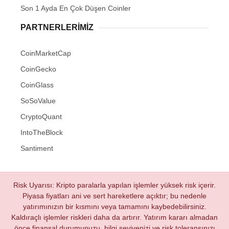
Son 1 Ayda En Çok Düşen Coinler
PARTNERLERIMIZ
CoinMarketCap
CoinGecko
CoinGlass
SoSoValue
CryptoQuant
IntoTheBlock
Santiment
Risk Uyarısı: Kripto paralarla yapılan işlemler yüksek risk içerir.
Piyasa fiyatları ani ve sert hareketlere açıktır; bu nedenle
yatırımınızın bir kısmını veya tamamını kaybedebilirsiniz.
Kaldıraçlı işlemler riskleri daha da artırır. Yatırım kararı almadan
önce finansal durumunuzu, bilgi seviyenizi ve risk toleransınızı