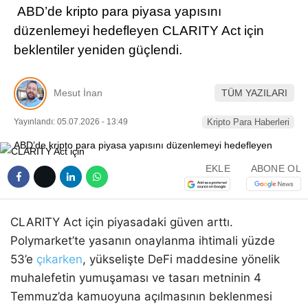
ABD’de kripto para piyasa yapısını
Pinterest
düzenlemeyi hedefleyen CLARITY Act için
beklentiler yeniden güçlendi.
LinkedIn
Mesut İnan
TÜM YAZILARI
Telegram
Yayınlandı: 05.07.2026 - 13:49
Kripto Para Haberleri
EKLE
ABONE OL
CLARITY Act için piyasadaki güven arttı.
Polymarket’te yasanın onaylanma ihtimali yüzde
53’e
çıkarken
, yükselişte DeFi maddesine yönelik
muhalefetin yumuşaması ve tasarı metninin 4
Temmuz’da kamuoyuna açılmasının beklenmesi