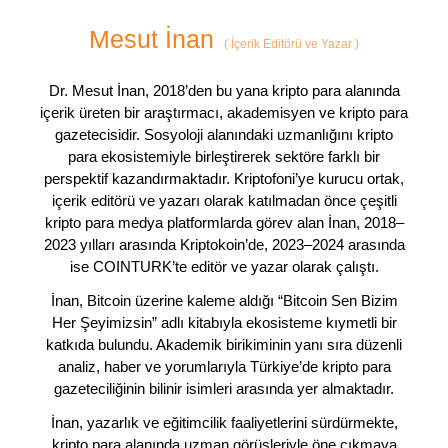
Mesut İnan
(
İçerik Editörü ve Yazar
)
Dr. Mesut İnan, 2018’den bu yana kripto para alanında
içerik üreten bir araştırmacı, akademisyen ve kripto para
gazetecisidir. Sosyoloji alanındaki uzmanlığını kripto
para ekosistemiyle birleştirerek sektöre farklı bir
perspektif kazandırmaktadır. Kriptofoni’ye kurucu ortak,
içerik editörü ve yazarı olarak katılmadan önce çeşitli
kripto para medya platformlarda görev alan İnan, 2018–
2023 yılları arasında Kriptokoin’de, 2023–2024 arasında
ise COINTURK’te editör ve yazar olarak çalıştı.
İnan, Bitcoin üzerine kaleme aldığı “Bitcoin Sen Bizim
Her Şeyimizsin” adlı kitabıyla ekosisteme kıymetli bir
katkıda bulundu. Akademik birikiminin yanı sıra düzenli
analiz, haber ve yorumlarıyla Türkiye’de kripto para
gazeteciliğinin bilinir isimleri arasında yer almaktadır.
İnan, yazarlık ve eğitimcilik faaliyetlerini sürdürmekte,
kripto para alanında uzman görüşleriyle öne çıkmaya