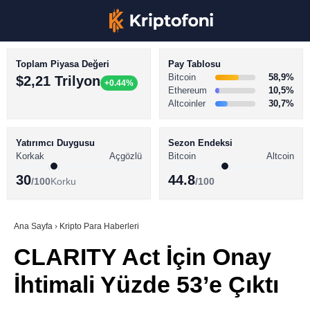
Toplam Piyasa Değeri
Pay Tablosu
Bitcoin
58,9%
$2,21 Trilyon
+0.44%
Ethereum
10,5%
Altcoinler
30,7%
KRİPTO PARA HABERLERİ
Facebook
BİTCOİN HABERLERİ
Yatırımcı Duygusu
Sezon Endeksi
Korkak
Açgözlü
Bitcoin
Altcoin
ALTCOİN HABERLERİ
30
44.8
/100
Korku
/100
AKADEMİ
Instagram
SÖZLÜK
Ana Sayfa
›
Kripto Para Haberleri
CLARITY Act İçin Onay
Youtube
İhtimali Yüzde 53’e Çıktı
TikTok