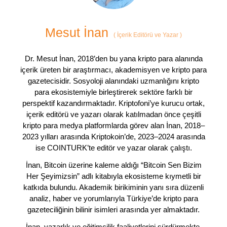
Mesut İnan
(
İçerik Editörü ve Yazar
)
Dr. Mesut İnan, 2018’den bu yana kripto para alanında
içerik üreten bir araştırmacı, akademisyen ve kripto para
gazetecisidir. Sosyoloji alanındaki uzmanlığını kripto
para ekosistemiyle birleştirerek sektöre farklı bir
perspektif kazandırmaktadır. Kriptofoni’ye kurucu ortak,
içerik editörü ve yazarı olarak katılmadan önce çeşitli
kripto para medya platformlarda görev alan İnan, 2018–
2023 yılları arasında Kriptokoin’de, 2023–2024 arasında
ise COINTURK’te editör ve yazar olarak çalıştı.
İnan, Bitcoin üzerine kaleme aldığı “Bitcoin Sen Bizim
Her Şeyimizsin” adlı kitabıyla ekosisteme kıymetli bir
katkıda bulundu. Akademik birikiminin yanı sıra düzenli
analiz, haber ve yorumlarıyla Türkiye’de kripto para
gazeteciliğinin bilinir isimleri arasında yer almaktadır.
İnan, yazarlık ve eğitimcilik faaliyetlerini sürdürmekte,