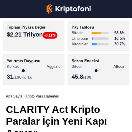
Toplam Piyasa Değeri
Pay Tablosu
Bitcoin
58,8%
$2,21 Trilyon
-0.11%
Ethereum
10,5%
Altcoinler
30,7%
KRİPTO PARA HABERLERİ
Facebook
BİTCOİN HABERLERİ
Yatırımcı Duygusu
Sezon Endeksi
Korkak
Açgözlü
Bitcoin
Altcoin
ALTCOİN HABERLERİ
31
45.8
/100
Korku
/100
AKADEMİ
Instagram
SÖZLÜK
Ana Sayfa
›
Kripto Para Haberleri
CLARITY Act Kripto
Youtube
Paralar İçin Yeni Kapı
TikTok