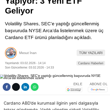
Yapıyor: 3 Yeni ETF
Pinterest
Geliyor
LinkedIn
Volatility Shares, SEC’e yaptığı güncellenmiş
başvuruda NYSE Arca’da listelenmek üzere üç
Telegram
Cardano ETF ürünü planladığını açıkladı.
Mesut İnan
TÜM YAZILARI
Yayınlandı: 03.02.2026 - 14:14
Cardano Haberleri
Son Güncelleme: 03.02.2026 - 14:33
EKLE
ABONE OL
Cardano ABD’de kurumsal ilginin yeni dalgasıyla
tekrar gündemde. Varlık yönetim şirketi Volatility