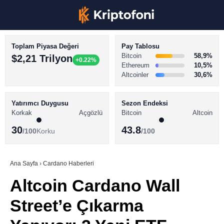
Toplam Piyasa Değeri
Pay Tablosu
Bitcoin
58,9%
$2,21 Trilyon
+0.22%
Ethereum
10,5%
Altcoinler
30,6%
KRİPTO PARA HABERLERİ
Facebook
BİTCOİN HABERLERİ
Yatırımcı Duygusu
Sezon Endeksi
Korkak
Açgözlü
Bitcoin
Altcoin
ALTCOİN HABERLERİ
30
43.8
/100
Korku
/100
AKADEMİ
Instagram
SÖZLÜK
Ana Sayfa
›
Cardano Haberleri
Altcoin Cardano Wall
Youtube
Street’e Çıkarma
TikTok