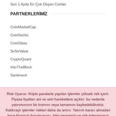
Son 1 Ayda En Çok Düşen Coinler
PARTNERLERIMIZ
CoinMarketCap
CoinGecko
CoinGlass
SoSoValue
CryptoQuant
IntoTheBlock
Santiment
Risk Uyarısı: Kripto paralarla yapılan işlemler yüksek risk içerir.
Piyasa fiyatları ani ve sert hareketlere açıktır; bu nedenle
yatırımınızın bir kısmını veya tamamını kaybedebilirsiniz.
Kaldıraçlı işlemler riskleri daha da artırır. Yatırım kararı almadan
önce finansal durumunuzu, bilgi seviyenizi ve risk toleransınızı