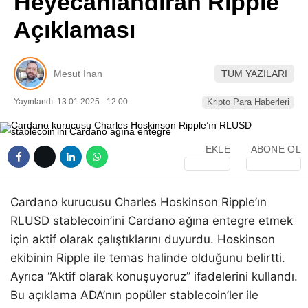
Heyecanlandıran Ripple
Pinterest
Açıklaması
LinkedIn
Mesut İnan
TÜM YAZILARI
Telegram
Yayınlandı: 13.01.2025 - 12:00
Kripto Para Haberleri
EKLE
ABONE OL
Cardano kurucusu Charles Hoskinson Ripple’ın
RLUSD stablecoin’ini Cardano ağına entegre etmek
için aktif olarak çalıştıklarını duyurdu. Hoskinson
ekibinin Ripple ile temas halinde olduğunu belirtti.
Ayrıca “Aktif olarak konuşuyoruz” ifadelerini kullandı.
Bu açıklama ADA’nın popüler stablecoin’ler ile