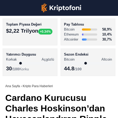
Toplam Piyasa Değeri
Pay Tablosu
Bitcoin
58,9%
$2,22 Trilyon
+0.34%
Ethereum
10,4%
Altcoinler
30,7%
KRİPTO PARA HABERLERİ
Facebook
BİTCOİN HABERLERİ
Yatırımcı Duygusu
Sezon Endeksi
Korkak
Açgözlü
Bitcoin
Altcoin
ALTCOİN HABERLERİ
30
44.8
/100
Korku
/100
AKADEMİ
Instagram
SÖZLÜK
Ana Sayfa
›
Kripto Para Haberleri
Cardano Kurucusu
Youtube
Charles Hoskinson’dan
TikTok