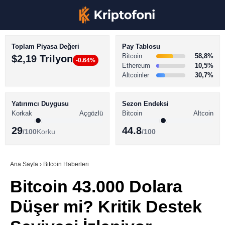
Toplam Piyasa Değeri
Pay Tablosu
Bitcoin
58,8%
$2,19 Trilyon
-0.64%
Ethereum
10,5%
Altcoinler
30,7%
KRİPTO PARA HABERLERİ
Facebook
BİTCOİN HABERLERİ
Yatırımcı Duygusu
Sezon Endeksi
Korkak
Açgözlü
Bitcoin
Altcoin
ALTCOİN HABERLERİ
29
44.8
/100
Korku
/100
AKADEMİ
Instagram
SÖZLÜK
Ana Sayfa
›
Bitcoin Haberleri
Bitcoin 43.000 Dolara
Youtube
Düşer mi? Kritik Destek
TikTok