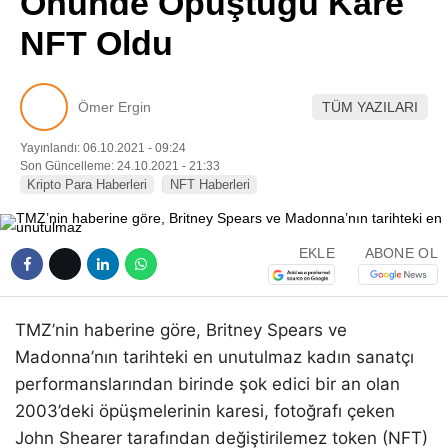
Önünde Öpüştüğü Kare
Pinterest
NFT Oldu
LinkedIn
Ömer Ergin
TÜM YAZILARI
Telegram
Yayınlandı: 06.10.2021 - 09:24
Son Güncelleme: 24.10.2021 - 21:33
Kripto Para Haberleri
NFT Haberleri
EKLE
ABONE OL
TMZ’nin haberine göre, Britney Spears ve
Madonna’nın tarihteki en unutulmaz kadın sanatçı
performanslarından birinde şok edici bir an olan
2003’deki öpüşmelerinin karesi, fotoğrafı çeken
John Shearer tarafından değiştirilemez token (NFT)