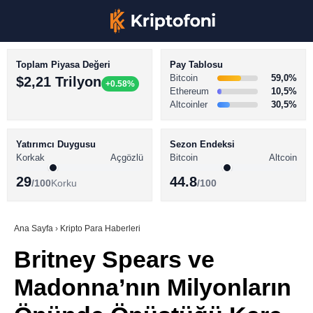
Toplam Piyasa Değeri
Pay Tablosu
Bitcoin
59,0%
$2,21 Trilyon
+0.58%
Ethereum
10,5%
Altcoinler
30,5%
KRİPTO PARA HABERLERİ
Facebook
BİTCOİN HABERLERİ
Yatırımcı Duygusu
Sezon Endeksi
Korkak
Açgözlü
Bitcoin
Altcoin
ALTCOİN HABERLERİ
29
44.8
/100
Korku
/100
AKADEMİ
Instagram
SÖZLÜK
Ana Sayfa
›
Kripto Para Haberleri
Britney Spears ve
Youtube
Madonna’nın Milyonların
TikTok