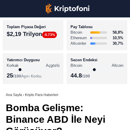
Toplam Piyasa Değeri
Pay Tablosu
Bitcoin
58,8%
$2,19 Trilyon
-0.73%
Ethereum
10,5%
Altcoinler
30,7%
KRİPTO PARA HABERLERİ
Facebook
BİTCOİN HABERLERİ
Yatırımcı Duygusu
Sezon Endeksi
Korkak
Açgözlü
Bitcoin
Altcoin
ALTCOİN HABERLERİ
25
44.8
/100
Aşırı Korku
/100
AKADEMİ
Instagram
SÖZLÜK
Ana Sayfa
›
Kripto Para Haberleri
Bomba Gelişme:
Youtube
Binance ABD İle Neyi
TikTok