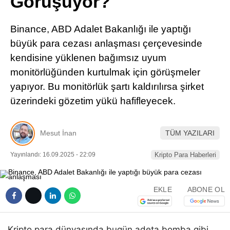
Görüşüyor?
Pinterest
Binance, ABD Adalet Bakanlığı ile yaptığı
LinkedIn
büyük para cezası anlaşması çerçevesinde
kendisine yüklenen bağımsız uyum
Telegram
monitörlüğünden kurtulmak için görüşmeler
yapıyor. Bu monitörlük şartı kaldırılırsa şirket
üzerindeki gözetim yükü hafifleyecek.
Mesut İnan
TÜM YAZILARI
Yayınlandı: 16.09.2025 - 22:09
Kripto Para Haberleri
EKLE
ABONE OL
Kripto para dünyasında bugün adeta bomba gibi