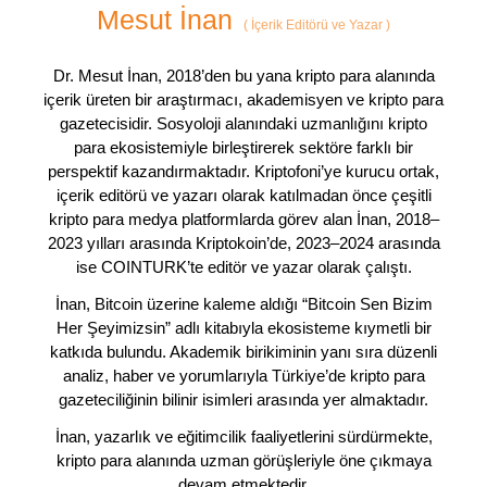
Mesut İnan
(
İçerik Editörü ve Yazar
)
Dr. Mesut İnan, 2018’den bu yana kripto para alanında
içerik üreten bir araştırmacı, akademisyen ve kripto para
gazetecisidir. Sosyoloji alanındaki uzmanlığını kripto
para ekosistemiyle birleştirerek sektöre farklı bir
perspektif kazandırmaktadır. Kriptofoni’ye kurucu ortak,
içerik editörü ve yazarı olarak katılmadan önce çeşitli
kripto para medya platformlarda görev alan İnan, 2018–
2023 yılları arasında Kriptokoin’de, 2023–2024 arasında
ise COINTURK’te editör ve yazar olarak çalıştı.
İnan, Bitcoin üzerine kaleme aldığı “Bitcoin Sen Bizim
Her Şeyimizsin” adlı kitabıyla ekosisteme kıymetli bir
katkıda bulundu. Akademik birikiminin yanı sıra düzenli
analiz, haber ve yorumlarıyla Türkiye’de kripto para
gazeteciliğinin bilinir isimleri arasında yer almaktadır.
İnan, yazarlık ve eğitimcilik faaliyetlerini sürdürmekte,
kripto para alanında uzman görüşleriyle öne çıkmaya
devam etmektedir.