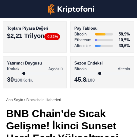
Toplam Piyasa Değeri
Pay Tablosu
Bitcoin
58,9%
$2,21 Trilyon
-0.22%
Ethereum
10,5%
Altcoinler
30,6%
KRİPTO PARA HABERLERİ
Facebook
BİTCOİN HABERLERİ
Yatırımcı Duygusu
Sezon Endeksi
Korkak
Açgözlü
Bitcoin
Altcoin
ALTCOİN HABERLERİ
30
45.8
/100
Korku
/100
AKADEMİ
Instagram
SÖZLÜK
Ana Sayfa
›
Blockchain Haberleri
BNB Chain’de Sıcak
Youtube
Gelişme! İkinci Sunset
TikTok