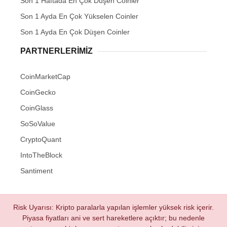
Son 1 Haftada En Çok Düşen Coinler
Son 1 Ayda En Çok Yükselen Coinler
Son 1 Ayda En Çok Düşen Coinler
PARTNERLERIMIZ
CoinMarketCap
CoinGecko
CoinGlass
SoSoValue
CryptoQuant
IntoTheBlock
Santiment
Risk Uyarısı: Kripto paralarla yapılan işlemler yüksek risk içerir.
Piyasa fiyatları ani ve sert hareketlere açıktır; bu nedenle