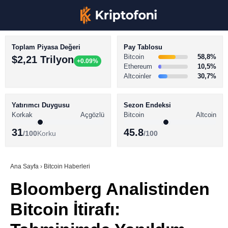
Toplam Piyasa Değeri
Pay Tablosu
Bitcoin
58,8%
$2,21 Trilyon
+0.09%
Ethereum
10,5%
Altcoinler
30,7%
KRİPTO PARA HABERLERİ
Facebook
BİTCOİN HABERLERİ
Yatırımcı Duygusu
Sezon Endeksi
Korkak
Açgözlü
Bitcoin
Altcoin
ALTCOİN HABERLERİ
31
45.8
/100
Korku
/100
AKADEMİ
Instagram
SÖZLÜK
Ana Sayfa
›
Bitcoin Haberleri
Bloomberg Analistinden
Youtube
Bitcoin İtirafı:
TikTok