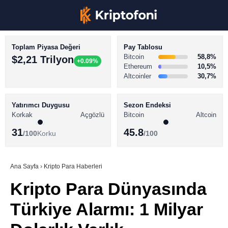
Toplam Piyasa Değeri
Pay Tablosu
Bitcoin
58,8%
$2,21 Trilyon
+0.09%
Ethereum
10,5%
Altcoinler
30,7%
KRİPTO PARA HABERLERİ
Facebook
BİTCOİN HABERLERİ
Yatırımcı Duygusu
Sezon Endeksi
Korkak
Açgözlü
Bitcoin
Altcoin
ALTCOİN HABERLERİ
31
45.8
/100
Korku
/100
AKADEMİ
Instagram
SÖZLÜK
Ana Sayfa
›
Kripto Para Haberleri
Kripto Para Dünyasında
Youtube
Türkiye Alarmı: 1 Milyar
TikTok