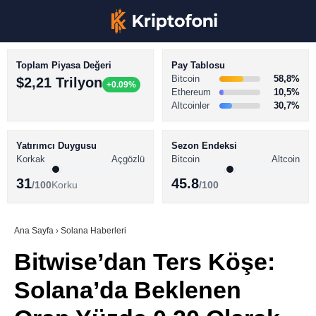
Toplam Piyasa Değeri
Pay Tablosu
Bitcoin
58,8%
$2,21 Trilyon
+0.09%
Ethereum
10,5%
Altcoinler
30,7%
KRİPTO PARA HABERLERİ
Facebook
BİTCOİN HABERLERİ
Yatırımcı Duygusu
Sezon Endeksi
Korkak
Açgözlü
Bitcoin
Altcoin
ALTCOİN HABERLERİ
31
45.8
/100
Korku
/100
AKADEMİ
Instagram
SÖZLÜK
Ana Sayfa
›
Solana Haberleri
Bitwise’dan Ters Köşe:
Youtube
Solana’da Beklenen
TikTok