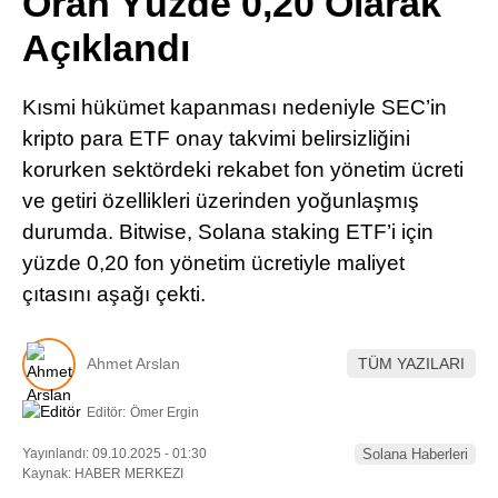
Oran Yüzde 0,20 Olarak
Pinterest
Açıklandı
LinkedIn
Kısmi hükümet kapanması nedeniyle SEC’in
kripto para ETF onay takvimi belirsizliğini
Telegram
korurken sektördeki rekabet fon yönetim ücreti
ve getiri özellikleri üzerinden yoğunlaşmış
durumda. Bitwise, Solana staking ETF’i için
yüzde 0,20 fon yönetim ücretiyle maliyet
çıtasını aşağı çekti.
Ahmet Arslan
TÜM YAZILARI
Editör:
Ömer Ergin
Yayınlandı: 09.10.2025 - 01:30
Solana Haberleri
Kaynak: HABER MERKEZI