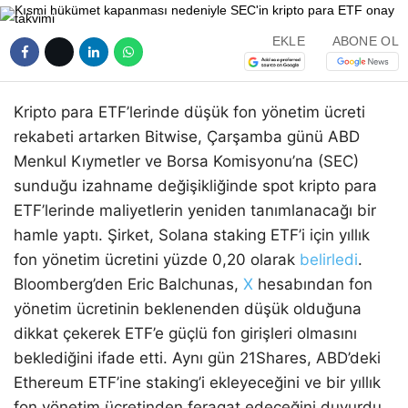
EKLE
ABONE OL
Kripto para ETF’lerinde düşük fon yönetim ücreti
rekabeti artarken Bitwise, Çarşamba günü ABD
Menkul Kıymetler ve Borsa Komisyonu’na (SEC)
sunduğu izahname değişikliğinde spot kripto para
ETF’lerinde maliyetlerin yeniden tanımlanacağı bir
hamle yaptı. Şirket, Solana staking ETF’i için yıllık
fon yönetim ücretini yüzde 0,20 olarak
belirledi
.
Bloomberg’den Eric Balchunas,
X
hesabından fon
yönetim ücretinin beklenenden düşük olduğuna
dikkat çekerek ETF’e güçlü fon girişleri olmasını
beklediğini ifade etti. Aynı gün 21Shares, ABD’deki
Ethereum ETF’ine staking’i ekleyeceğini ve bir yıllık
fon yönetim ücretinden feragat edeceğini duyurdu.