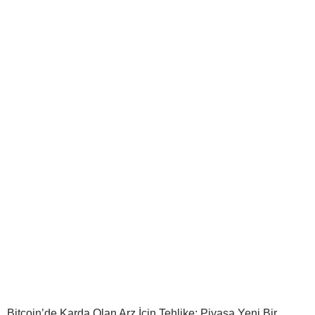
Bitcoin’de Karda Olan Arz İçin Tehlike: Piyasa Yeni Bir