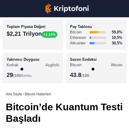
Toplam Piyasa Değeri
Pay Tablosu
Bitcoin
59,0%
$2,21 Trilyon
+1.14%
Ethereum
10,5%
Altcoinler
30,5%
KRİPTO PARA HABERLERİ
Facebook
BİTCOİN HABERLERİ
Yatırımcı Duygusu
Sezon Endeksi
Korkak
Açgözlü
Bitcoin
Altcoin
ALTCOİN HABERLERİ
29
43.8
/100
Korku
/100
AKADEMİ
Instagram
SÖZLÜK
Ana Sayfa
›
Bitcoin Haberleri
Bitcoin’de Kuantum Testi
Youtube
Başladı
TikTok