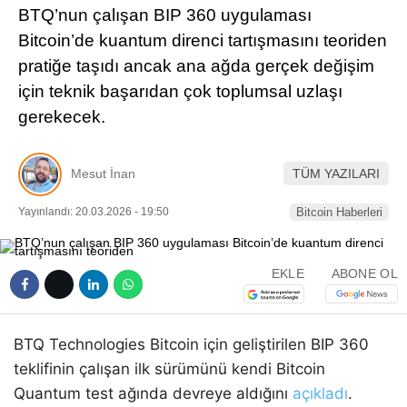
BTQ’nun çalışan BIP 360 uygulaması
Pinterest
Bitcoin’de kuantum direnci tartışmasını teoriden
pratiğe taşıdı ancak ana ağda gerçek değişim
LinkedIn
için teknik başarıdan çok toplumsal uzlaşı
gerekecek.
Telegram
Mesut İnan
TÜM YAZILARI
Yayınlandı: 20.03.2026 - 19:50
Bitcoin Haberleri
EKLE
ABONE OL
BTQ Technologies Bitcoin için geliştirilen BIP 360
teklifinin çalışan ilk sürümünü kendi Bitcoin
Quantum test ağında devreye aldığını
açıkladı
.