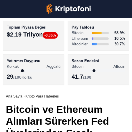
Toplam Piyasa Değeri
Pay Tablosu
Bitcoin
58,9%
$2,19 Trilyon
-0.36%
Ethereum
10,5%
Altcoinler
30,7%
KRİPTO PARA HABERLERİ
Facebook
BİTCOİN HABERLERİ
Yatırımcı Duygusu
Sezon Endeksi
Korkak
Açgözlü
Bitcoin
Altcoin
ALTCOİN HABERLERİ
29
41.7
/100
Korku
/100
AKADEMİ
Instagram
SÖZLÜK
Ana Sayfa
›
Kripto Para Haberleri
Bitcoin ve Ethereum
Youtube
Alımları Sürerken Fed
TikTok