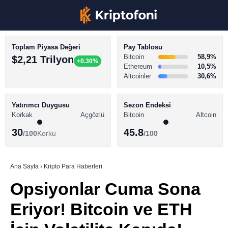
Toplam Piyasa Değeri
Pay Tablosu
Bitcoin
58,9%
$2,21 Trilyon
+0.30%
Ethereum
10,5%
Altcoinler
30,6%
KRİPTO PARA HABERLERİ
Facebook
BİTCOİN HABERLERİ
Yatırımcı Duygusu
Sezon Endeksi
Korkak
Açgözlü
Bitcoin
Altcoin
ALTCOİN HABERLERİ
30
45.8
/100
Korku
/100
AKADEMİ
Instagram
SÖZLÜK
Ana Sayfa
›
Kripto Para Haberleri
Opsiyonlar Cuma Sona
Youtube
Eriyor! Bitcoin ve ETH
TikTok