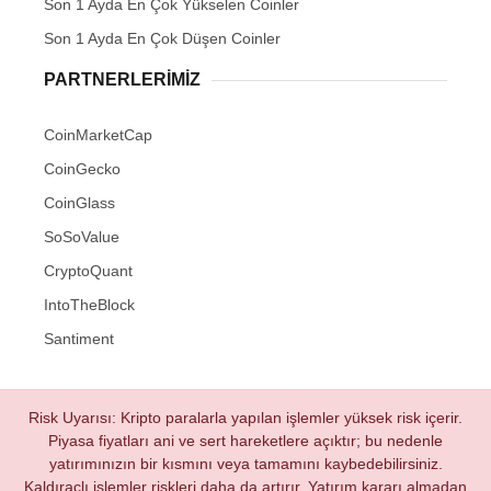
Son 1 Ayda En Çok Yükselen Coinler
Son 1 Ayda En Çok Düşen Coinler
PARTNERLERIMIZ
CoinMarketCap
CoinGecko
CoinGlass
SoSoValue
CryptoQuant
IntoTheBlock
Santiment
Risk Uyarısı: Kripto paralarla yapılan işlemler yüksek risk içerir.
Piyasa fiyatları ani ve sert hareketlere açıktır; bu nedenle
yatırımınızın bir kısmını veya tamamını kaybedebilirsiniz.
Kaldıraçlı işlemler riskleri daha da artırır. Yatırım kararı almadan