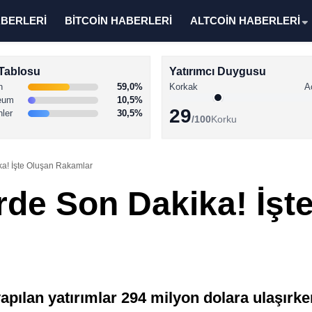
ABERLERİ
BİTCOİN HABERLERİ
ALTCOİN HABERLERİ
Tablosu
Yatırımcı Duygusu
n
59,0%
Korkak
A
eum
10,5%
29
nler
30,5%
/100
Korku
ka! İşte Oluşan Rakamlar
rde Son Dakika! İşt
apılan yatırımlar 294 milyon dolara ulaşırke