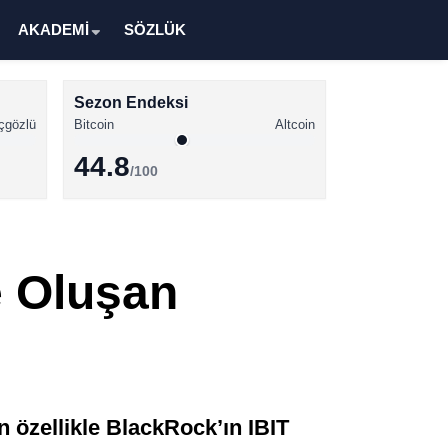
AKADEMİ
SÖZLÜK
Sezon Endeksi
çgözlü
Bitcoin
Altcoin
44.8
/100
Kripto Para Haberleri
Bitcoin Haberleri
e Oluşan
Altcoin Haberleri
Ethereum Haberleri
Solana Haberleri
XRP Haberleri
n özellikle BlackRock’ın IBIT
Memecoin Haberleri