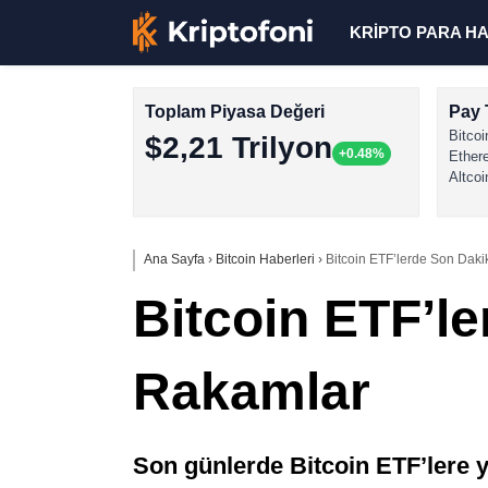
KRİPTO PARA H
Toplam Piyasa Değeri
Pay 
Bitcoi
$2,21 Trilyon
+0.48%
Ether
Altcoi
Ana Sayfa
›
Bitcoin Haberleri
›
Bitcoin ETF’lerde Son Daki
Bitcoin ETF’le
Rakamlar
Son günlerde Bitcoin ETF’lere y