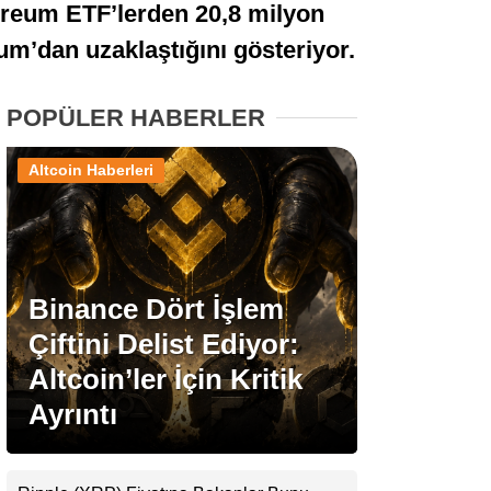
hereum ETF’lerden 20,8 milyon
Stablecoin Haberleri
eum’dan uzaklaştığını gösteriyor.
POPÜLER HABERLER
Facebook
Altcoin Haberleri
Instagram
Binance Dört İşlem
Youtube
Çiftini Delist Ediyor:
Altcoin’ler İçin Kritik
TikTok
Ayrıntı
Pinterest