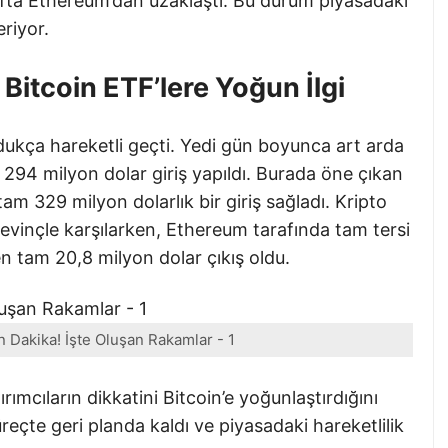
rafta Ethereum’dan uzaklaştı. Bu durum piyasadaki
riyor.
itcoin ETF’lere Yoğun İlgi
ldukça hareketli geçti. Yedi gün boyunca art arda
 294 milyon dolar giriş yapıldı. Burada öne çıkan
am 329 milyon dolarlık bir giriş sağladı. Kripto
evinçle karşılarken, Ethereum tarafında tam tersi
 tam 20,8 milyon dolar çıkış oldu.
n Dakika! İşte Oluşan Rakamlar - 1
rımcıların dikkatini Bitcoin’e yoğunlaştırdığını
çte geri planda kaldı ve piyasadaki hareketlilik