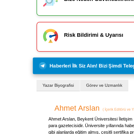
Risk Bildirimi & Uyarısı
Haberleri İlk Siz Alın! Bizi Şimdi Te
Yazar Biyografisi
Görev ve Uzmanlık
Ahmet Arslan
(
İçerik Editörü ve 
Ahmet Arslan, Beykent Üniversitesi İletişim 
para gazetecisidir. Üniversite yıllarında ha
gibi alanlarda eğitim almış, çeşitli sertifika pr