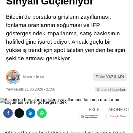
Sinyali Güçleniyor
Pinterest
Bitcoin’de borsalara girişlerin zayıflaması,
LinkedIn
fonlama oranlarının soğuması ve IFP
göstergesindeki toparlanma, satış baskısının
Telegram
hafiflediğine işaret ediyor. Ancak güçlü bir
yükseliş trendi için spot talebin yeniden belirgin
şekilde artması gerekiyor.
Mesut İnan
TÜM YAZILARI
Yayınlandı: 21.06.2026 - 21:56
Bitcoin Haberleri
EKLE
ABONE OL
Bitcoin’de son fiyat düşüşü, borsalara giren yüksek