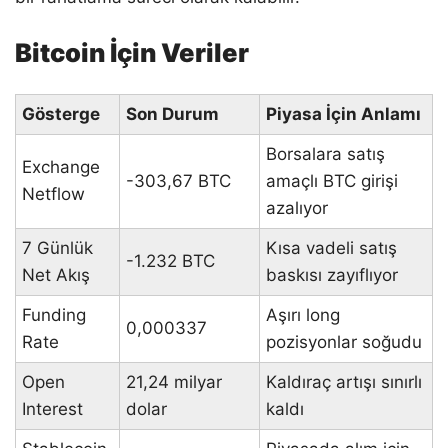
Bitcoin İçin Veriler
Gösterge
Son Durum
Piyasa İçin Anlamı
Borsalara satış
Exchange
-303,67 BTC
amaçlı BTC girişi
Netflow
azalıyor
7 Günlük
Kısa vadeli satış
-1.232 BTC
Net Akış
baskısı zayıflıyor
Funding
Aşırı long
0,000337
Rate
pozisyonlar soğudu
Open
21,24 milyar
Kaldıraç artışı sınırlı
Interest
dolar
kaldı