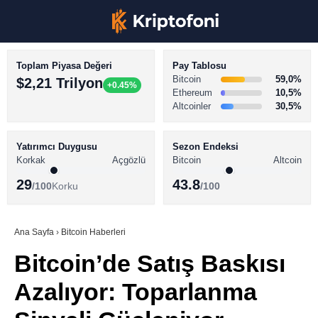
Toplam Piyasa Değeri
Pay Tablosu
Bitcoin
59,0%
$2,21 Trilyon
+0.45%
Ethereum
10,5%
Altcoinler
30,5%
KRİPTO PARA HABERLERİ
Facebook
BİTCOİN HABERLERİ
Yatırımcı Duygusu
Sezon Endeksi
Korkak
Açgözlü
Bitcoin
Altcoin
ALTCOİN HABERLERİ
29
43.8
/100
Korku
/100
AKADEMİ
Instagram
SÖZLÜK
Ana Sayfa
›
Bitcoin Haberleri
Bitcoin’de Satış Baskısı
Youtube
Azalıyor: Toparlanma
TikTok