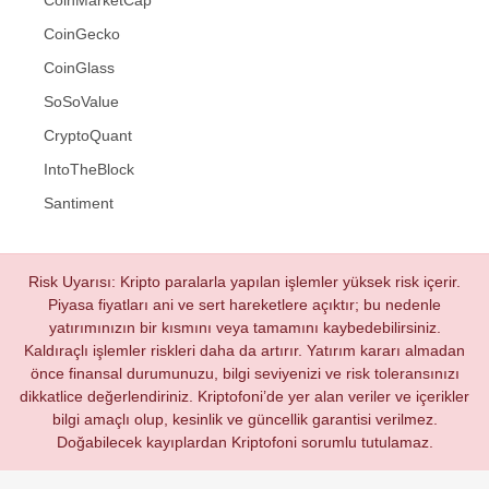
CoinMarketCap
CoinGecko
CoinGlass
SoSoValue
CryptoQuant
IntoTheBlock
Santiment
Risk Uyarısı: Kripto paralarla yapılan işlemler yüksek risk içerir.
Piyasa fiyatları ani ve sert hareketlere açıktır; bu nedenle
yatırımınızın bir kısmını veya tamamını kaybedebilirsiniz.
Kaldıraçlı işlemler riskleri daha da artırır. Yatırım kararı almadan
önce finansal durumunuzu, bilgi seviyenizi ve risk toleransınızı
dikkatlice değerlendiriniz. Kriptofoni’de yer alan veriler ve içerikler
bilgi amaçlı olup, kesinlik ve güncellik garantisi verilmez.
Doğabilecek kayıplardan Kriptofoni sorumlu tutulamaz.