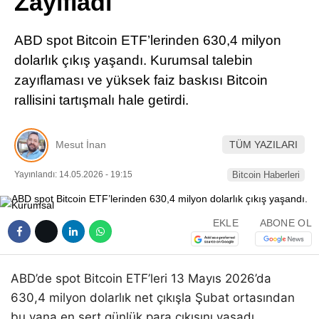
Zayıfladı
Pinterest
ABD spot Bitcoin ETF’lerinden 630,4 milyon
LinkedIn
dolarlık çıkış yaşandı. Kurumsal talebin
zayıflaması ve yüksek faiz baskısı Bitcoin
Telegram
rallisini tartışmalı hale getirdi.
Mesut İnan
TÜM YAZILARI
Yayınlandı: 14.05.2026 - 19:15
Bitcoin Haberleri
EKLE
ABONE OL
ABD’de spot Bitcoin ETF’leri 13 Mayıs 2026’da
630,4 milyon dolarlık net çıkışla Şubat ortasından
bu yana en sert günlük para çıkışını yaşadı.