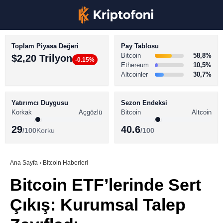
Toplam Piyasa Değeri
Pay Tablosu
Bitcoin
58,8%
$2,20 Trilyon
-0.15%
Ethereum
10,5%
Altcoinler
30,7%
KRİPTO PARA HABERLERİ
Facebook
BİTCOİN HABERLERİ
Yatırımcı Duygusu
Sezon Endeksi
Korkak
Açgözlü
Bitcoin
Altcoin
ALTCOİN HABERLERİ
29
40.6
/100
Korku
/100
AKADEMİ
Instagram
SÖZLÜK
Ana Sayfa
›
Bitcoin Haberleri
Bitcoin ETF’lerinde Sert
Youtube
Çıkış: Kurumsal Talep
TikTok