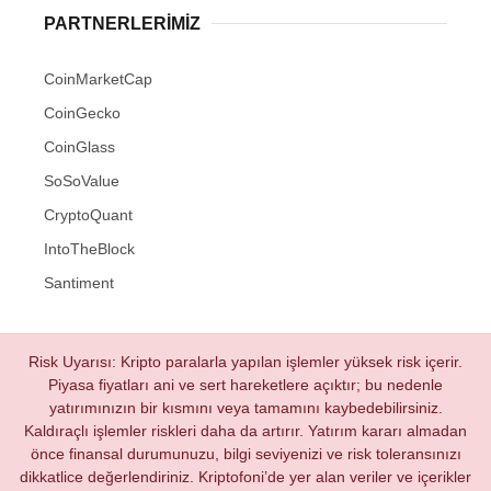
PARTNERLERIMIZ
CoinMarketCap
CoinGecko
CoinGlass
SoSoValue
CryptoQuant
IntoTheBlock
Santiment
Risk Uyarısı: Kripto paralarla yapılan işlemler yüksek risk içerir.
Piyasa fiyatları ani ve sert hareketlere açıktır; bu nedenle
yatırımınızın bir kısmını veya tamamını kaybedebilirsiniz.
Kaldıraçlı işlemler riskleri daha da artırır. Yatırım kararı almadan
önce finansal durumunuzu, bilgi seviyenizi ve risk toleransınızı
dikkatlice değerlendiriniz. Kriptofoni’de yer alan veriler ve içerikler