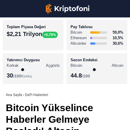
Toplam Piyasa Değeri
Pay Tablosu
Bitcoin
59,0%
$2,21 Trilyon
+0.79%
Ethereum
10,5%
Altcoinler
30,6%
KRİPTO PARA HABERLERİ
Facebook
BİTCOİN HABERLERİ
Yatırımcı Duygusu
Sezon Endeksi
Korkak
Açgözlü
Bitcoin
Altcoin
ALTCOİN HABERLERİ
30
44.8
/100
Korku
/100
AKADEMİ
Instagram
SÖZLÜK
Ana Sayfa
›
DeFi Haberleri
Bitcoin Yükselince
Youtube
Haberler Gelmeye
TikTok