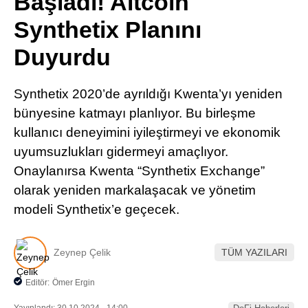
Başladı! Altcoin
Pinterest
Synthetix Planını
Duyurdu
LinkedIn
Synthetix 2020’de ayrıldığı Kwenta’yı yeniden
Telegram
bünyesine katmayı planlıyor. Bu birleşme
kullanıcı deneyimini iyileştirmeyi ve ekonomik
uyumsuzlukları gidermeyi amaçlıyor.
Onaylanırsa Kwenta “Synthetix Exchange”
olarak yeniden markalaşacak ve yönetim
modeli Synthetix’e geçecek.
Zeynep Çelik
TÜM YAZILARI
Editör:
Ömer Ergin
Yayınlandı: 30.10.2024 - 14:00