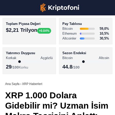
Toplam Piyasa Değeri
Pay Tablosu
Bitcoin
59,0%
$2,21 Trilyon
+0.04%
Ethereum
10,5%
Altcoinler
30,5%
KRİPTO PARA HABERLERİ
Facebook
BİTCOİN HABERLERİ
Yatırımcı Duygusu
Sezon Endeksi
Korkak
Açgözlü
Bitcoin
Altcoin
ALTCOİN HABERLERİ
29
44.8
/100
Korku
/100
AKADEMİ
Instagram
SÖZLÜK
Ana Sayfa
›
XRP Haberleri
XRP 1.000 Dolara
Youtube
Gidebilir mi? Uzman İsim
TikTok