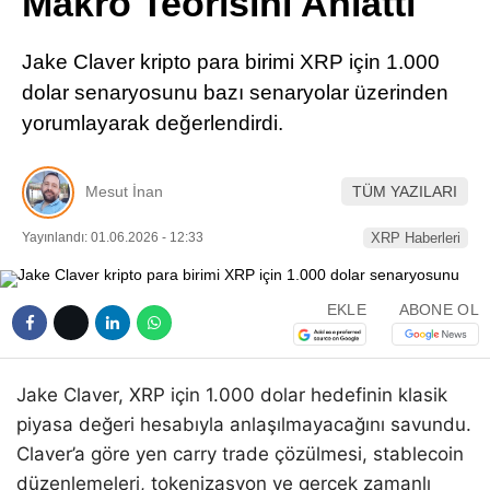
Makro Teorisini Anlattı
Pinterest
Jake Claver kripto para birimi XRP için 1.000
LinkedIn
dolar senaryosunu bazı senaryolar üzerinden
yorumlayarak değerlendirdi.
Telegram
Mesut İnan
TÜM YAZILARI
Yayınlandı: 01.06.2026 - 12:33
XRP Haberleri
EKLE
ABONE OL
Jake Claver, XRP için 1.000 dolar hedefinin klasik
piyasa değeri hesabıyla anlaşılmayacağını savundu.
Claver’a göre yen carry trade çözülmesi, stablecoin
düzenlemeleri, tokenizasyon ve gerçek zamanlı