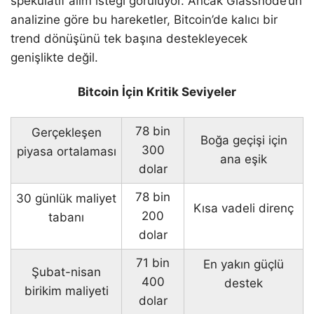
spekülatif alım isteği görülüyor. Ancak Glassnode’un
analizine göre bu hareketler, Bitcoin’de kalıcı bir
trend dönüşünü tek başına destekleyecek
genişlikte değil.
Bitcoin İçin Kritik Seviyeler
78 bin
Gerçekleşen
Boğa geçişi için
300
piyasa ortalaması
ana eşik
dolar
78 bin
30 günlük maliyet
Kısa vadeli direnç
200
tabanı
dolar
71 bin
En yakın güçlü
Şubat-nisan
400
destek
birikim maliyeti
dolar