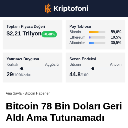
Toplam Piyasa Değeri
Pay Tablosu
Bitcoin
59,0%
$2,21 Trilyon
+0.48%
Ethereum
10,5%
Altcoinler
30,5%
KRİPTO PARA HABERLERİ
Facebook
BİTCOİN HABERLERİ
Yatırımcı Duygusu
Sezon Endeksi
Korkak
Açgözlü
Bitcoin
Altcoin
ALTCOİN HABERLERİ
29
44.8
/100
Korku
/100
AKADEMİ
Instagram
SÖZLÜK
Ana Sayfa
›
Bitcoin Haberleri
Bitcoin 78 Bin Doları Geri
Youtube
Aldı Ama Tutunamadı
TikTok