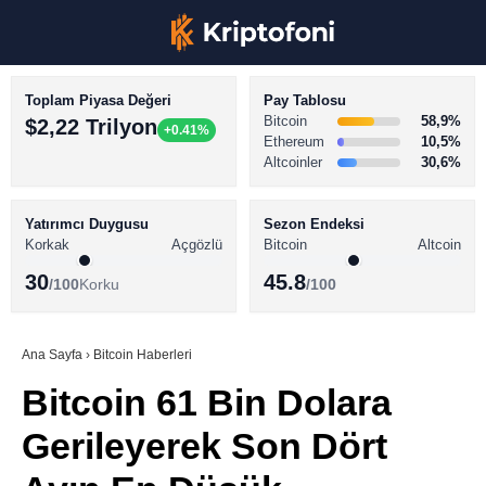
Toplam Piyasa Değeri
Pay Tablosu
Bitcoin
58,9%
$2,22 Trilyon
+0.41%
Ethereum
10,5%
Altcoinler
30,6%
KRİPTO PARA HABERLERİ
Facebook
BİTCOİN HABERLERİ
Yatırımcı Duygusu
Sezon Endeksi
Korkak
Açgözlü
Bitcoin
Altcoin
ALTCOİN HABERLERİ
30
45.8
/100
Korku
/100
AKADEMİ
Instagram
SÖZLÜK
Ana Sayfa
›
Bitcoin Haberleri
Bitcoin 61 Bin Dolara
Youtube
Gerileyerek Son Dört
TikTok