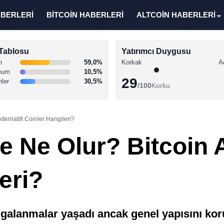
ABERLERİ
BİTCOİN HABERLERİ
ALTCOİN HABERLERİ
Tablosu
Yatırımcı Duygusu
n
59,0%
Korkak
A
eum
10,5%
29
nler
30,5%
/100
Korku
lternatifi Coinler Hangileri?
e Ne Olur? Bitcoin A
eri?
galanmalar yaşadı ancak genel yapısını kor