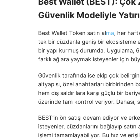
Best Wallet (BEST): Çok Z
Güvenlik Modeliyle Yatır
Best Wallet Token satın al
ma
, her haft
tek bir cüzdanla geniş bir ekosisteme e
bir yapı kurmuş durumda. Uygulama, 60’
farklı ağlara yaymak isteyenler için büy
Güvenlik tarafında ise ekip çok belirgi
altyapısı, özel anahtarları birbirinden b
hem dış saldırılara karşı güçlü bir bar
üzerinde tam kontrol veriyor. Dahası, s
BEST’in ön satışı devam ediyor ve erken 
isteyenler, cüzdanlarını bağlayıp satın 
işlemi tamamlayabiliyor. Bu hız ve erişil