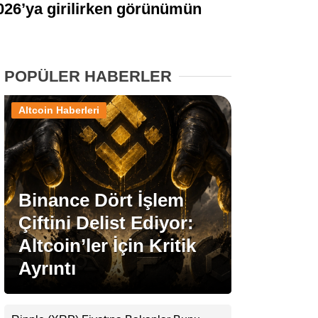
2026’ya girilirken görünümün
Stablecoin Haberleri
POPÜLER HABERLER
Facebook
Altcoin Haberleri
Instagram
Binance Dört İşlem
Youtube
Çiftini Delist Ediyor:
Altcoin’ler İçin Kritik
TikTok
Ayrıntı
Pinterest