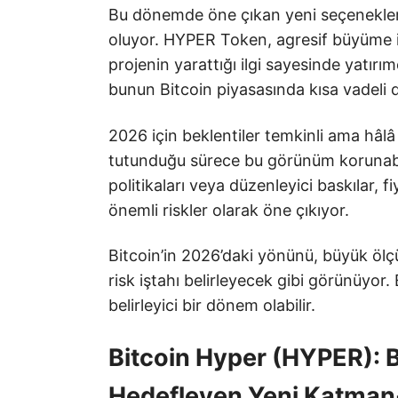
Bu dönemde öne çıkan yeni seçenekler
oluyor. HYPER Token, agresif büyüme idd
projenin yarattığı ilgi sayesinde yatırım
bunun Bitcoin piyasasında kısa vadeli d
2026 için beklentiler temkinli ama hâlâ 
tutunduğu sürece bu görünüm korunabilir
politikaları veya düzenleyici baskılar, f
önemli riskler olarak öne çıkıyor.
Bitcoin’in 2026’daki yönünü, büyük ölç
risk iştahı belirleyecek gibi görünüyor. 
belirleyici bir dönem olabilir.
Bitcoin Hyper (HYPER): B
Hedefleyen Yeni Katman-