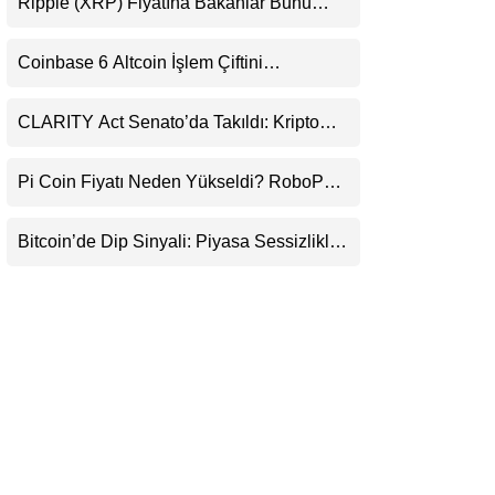
Ripple (XRP) Fiyatına Bakanlar Bunu
LinkedIn
Kaçırıyor: Evernorth’tan Dikkat Çeken
Uyarı
Coinbase 6 Altcoin İşlem Çiftini
Telegram
Durduracak
CLARITY Act Senato’da Takıldı: Kripto
Para Piyasası 2027’yi Fiyatlıyor
Pi Coin Fiyatı Neden Yükseldi? RoboPay
Ortaklığı ve Güncelleme İyimserliği
Destekledi
Bitcoin’de Dip Sinyali: Piyasa Sessizlikle
Sıkışıyor