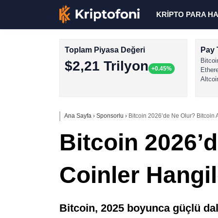
KRİPTO PARA H
Toplam Piyasa Değeri
Pay 
Bitcoi
$2,21 Trilyon
+0.45%
Ether
Altcoi
Ana Sayfa
›
Sponsorlu
›
Bitcoin 2026’de Ne Olur? Bitcoin A
Bitcoin 2026’d
Coinler Hangil
Bitcoin, 2025 boyunca güçlü dal