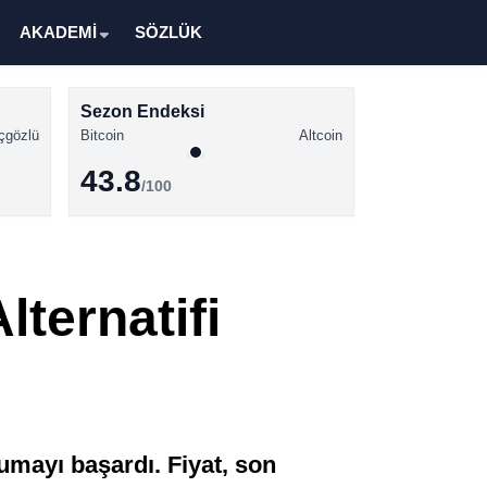
AKADEMİ
SÖZLÜK
Sezon Endeksi
çgözlü
Bitcoin
Altcoin
43.8
/100
Kripto Para Haberleri
Bitcoin Haberleri
lternatifi
Altcoin Haberleri
Ethereum Haberleri
Solana Haberleri
XRP Haberleri
umayı başardı. Fiyat, son
Memecoin Haberleri