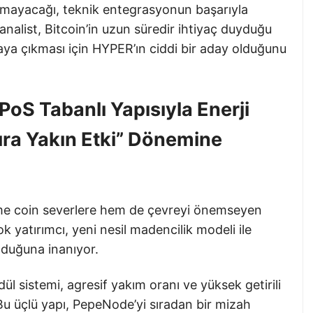
olmayacağı, teknik entegrasyonun başarıyla
nalist, Bitcoin’in uzun süredir ihtiyaç duyduğu
taya çıkması için HYPER’ın ciddi bir aday olduğunu
S Tabanlı Yapısıyla Enerji
fıra Yakın Etki” Dönemine
e coin severlere hem de çevreyi önemseyen
ok yatırımcı, yeni nesil madencilik modeli ile
nduğuna inanıyor.
ül sistemi, agresif yakım oranı ve yüksek getirili
Bu üçlü yapı, PepeNode’yi sıradan bir mizah