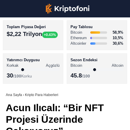
Toplam Piyasa Değeri
Pay Tablosu
Bitcoin
58,9%
$2,22 Trilyon
+0.43%
Ethereum
10,5%
Altcoinler
30,6%
KRİPTO PARA HABERLERİ
Facebook
BİTCOİN HABERLERİ
Yatırımcı Duygusu
Sezon Endeksi
Korkak
Açgözlü
Bitcoin
Altcoin
ALTCOİN HABERLERİ
30
45.8
/100
Korku
/100
AKADEMİ
Instagram
SÖZLÜK
Ana Sayfa
›
Kripto Para Haberleri
Acun Ilıcalı: “Bir NFT
Youtube
Projesi Üzerinde
TikTok