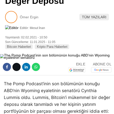
Değer Deposu
Pinterest
Ömer Ergin
TÜM YAZILARI
LinkedIn
Editör:
Mesut İnan
Telegram
Yayınlandı: 02.02.2021 - 10:50
Son Güncelleme: 11.01.2025 - 11:05
Bitcoin Haberleri
Kripto Para Haberleri
EKLE
ABONE OL
The Pomp Podcast’inin son bölümünün konuğu
ABD’nin Wyoming eyaletinin senatörü Cynthia
Lummis oldu. Lummis, Bitcoin’i mükemmel bir değer
deposu olarak tanımladı ve her kişinin yatırım
portföyünün bir parçası olması gerektiğini iddia etti: