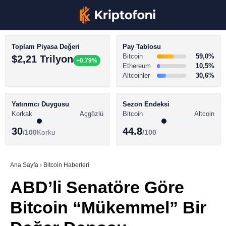
Toplam Piyasa Değeri
Pay Tablosu
Bitcoin
59,0%
$2,21 Trilyon
+0.79%
Ethereum
10,5%
Altcoinler
30,6%
KRİPTO PARA HABERLERİ
Facebook
BİTCOİN HABERLERİ
Yatırımcı Duygusu
Sezon Endeksi
Korkak
Açgözlü
Bitcoin
Altcoin
ALTCOİN HABERLERİ
30
44.8
/100
Korku
/100
AKADEMİ
Instagram
SÖZLÜK
Ana Sayfa
›
Bitcoin Haberleri
ABD’li Senatöre Göre
Youtube
Bitcoin “Mükemmel” Bir
TikTok