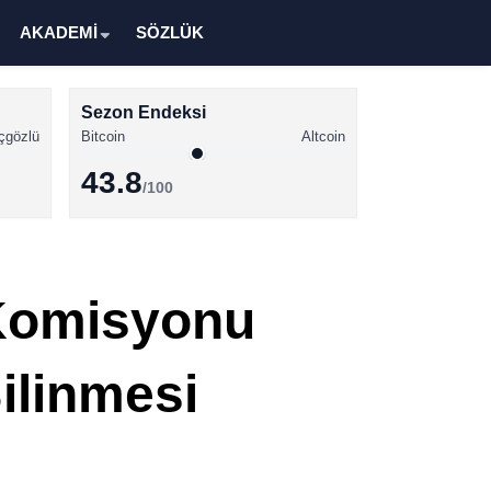
AKADEMİ
SÖZLÜK
Sezon Endeksi
çgözlü
Bitcoin
Altcoin
43.8
/100
Kripto Para Haberleri
Bitcoin Haberleri
 Komisyonu
Altcoin Haberleri
Ethereum Haberleri
ilinmesi
Solana Haberleri
XRP Haberleri
Memecoin Haberleri