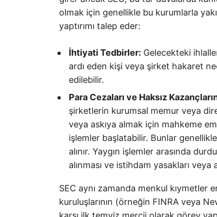
olmak için genellikle bu kurumlarla yakın
yaptırımı talep eder:
İhtiyati Tedbirler:
Gelecekteki ihlalle
ardı eden kişi veya şirket hakaret
edilebilir.
Para Cezaları ve Haksız Kazançların
şirketlerin kurumsal memur veya dir
veya askıya almak için mahkeme emri d
işlemler başlatabilir. Bunlar genellik
alınır. Yaygın işlemler arasında durdu
alınması ve istihdam yasakları veya a
SEC aynı zamanda menkul kıymetler end
kuruluşlarının (örneğin FINRA veya Ne
karşı ilk temyiz mercii olarak görev yap