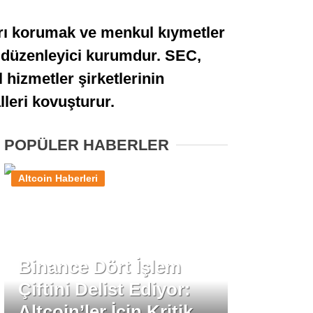
Stablecoin Haberleri
rı korumak ve menkul kıymetler
l düzenleyici kurumdur. SEC,
 hizmetler şirketlerinin
Facebook
lleri kovuşturur.
POPÜLER HABERLER
Instagram
Altcoin Haberleri
Youtube
TikTok
Binance Dört İşlem
Çiftini Delist Ediyor:
Pinterest
Altcoin’ler İçin Kritik