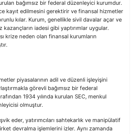
urulan bağımsız bir federal düzenleyici kurumdur.
 kayıt edilmesini gerektirir ve finansal hizmetler
runlu kılar. Kurum, genellikle sivil davalar açar ve
ız kazançların iadesi gibi yaptırımlar uygular.
ı krize neden olan finansal kurumların
ır.
etler piyasalarının adil ve düzenli işleyişini
ştırmakla görevli bağımsız bir federal
rafından 1934 yılında kurulan SEC, menkul
nleyicisi olmuştur.
k eder, yatırımcıları sahtekarlık ve manipülatif
rket devralma işlemlerini izler. Aynı zamanda