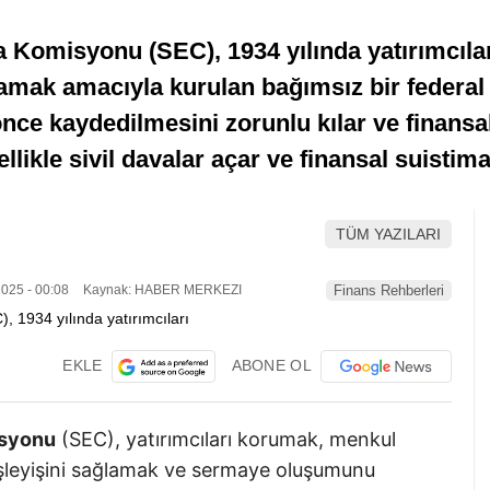
Komisyonu (SEC), 1934 yılında yatırımcıla
ağlamak amacıyla kurulan bağımsız bir federa
nce kaydedilmesini zorunlu kılar ve finansal
llikle sivil davalar açar ve finansal suistima
TÜM YAZILARI
025 - 00:08
Kaynak: HABER MERKEZI
Finans Rehberleri
EKLE
ABONE OL
isyonu
(SEC), yatırımcıları korumak, menkul
i işleyişini sağlamak ve sermaye oluşumunu