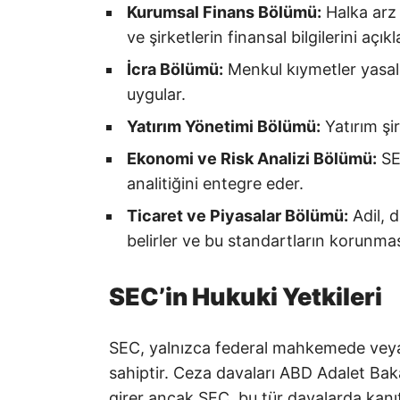
Kurumsal Finans Bölümü:
Halka arz e
ve şirketlerin finansal bilgilerini açık
İcra Bölümü:
Menkul kıymetler yasalar
uygular.
Yatırım Yönetimi Bölümü:
Yatırım şir
Ekonomi ve Risk Analizi Bölümü:
SE
analitiğini entegre eder.
Ticaret ve Piyasalar Bölümü:
Adil, d
belirler ve bu standartların korunmas
SEC’in Hukuki Yetkileri
SEC, yalnızca federal mahkemede veya 
sahiptir. Ceza davaları ABD Adalet Bakan
girer ancak SEC, bu tür davalarda kan