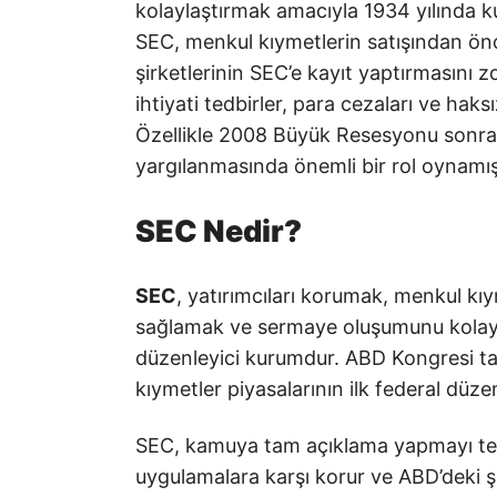
kolaylaştırmak amacıyla 1934 yılında k
SEC, menkul kıymetlerin satışından önce
şirketlerinin SEC’e kayıt yaptırmasını zo
ihtiyati tedbirler, para cezaları ve haks
Özellikle 2008 Büyük Resesyonu sonras
yargılanmasında önemli bir rol oynamışt
SEC Nedir?
SEC
, yatırımcıları korumak, menkul kıym
sağlamak ve sermaye oluşumunu kolayla
düzenleyici kurumdur. ABD Kongresi ta
kıymetler piyasalarının ilk federal düze
SEC, kamuya tam açıklama yapmayı teşvi
uygulamalara karşı korur ve ABD’deki şi