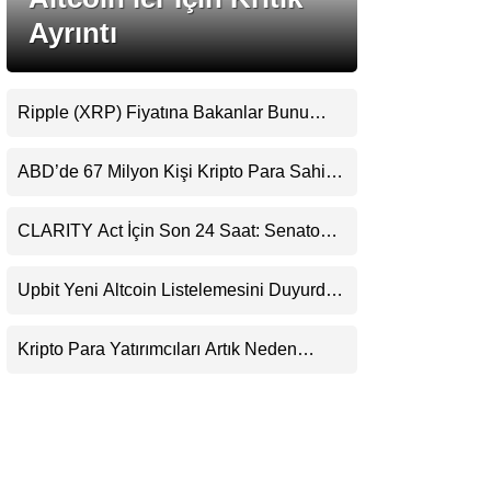
LinkedIn
Ayrıntı
Telegram
Ripple (XRP) Fiyatına Bakanlar Bunu
Kaçırıyor: Evernorth’tan Dikkat Çeken
Uyarı
ABD’de 67 Milyon Kişi Kripto Para Sahibi:
Ripple’dan “Eski Algılar Yıkıldı” Mesajı
CLARITY Act İçin Son 24 Saat: Senato
Matematiği Kripto Para Piyasasının
Beklentisini Bozabilir
Upbit Yeni Altcoin Listelemesini Duyurdu:
KRW, BTC ve USDT Paritelerinde İşlem
Görecek
Kripto Para Yatırımcıları Artık Neden
Evlerinde Hedef Alınıyor?