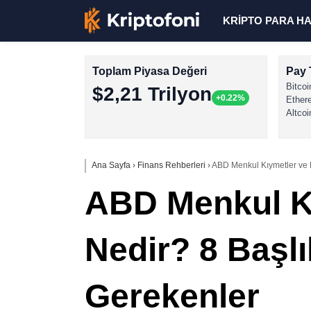
KRİPTO PARA H
Toplam Piyasa Değeri
Pay 
Bitcoi
$2,21 Trilyon
+0.22%
Ether
Altcoi
Ana Sayfa
›
Finans Rehberleri
›
ABD Menkul Kıymetler ve 
ABD Menkul K
Nedir? 8 Başl
Gerekenler