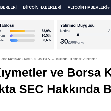
ABERLERİ
BİTCOİN HABERLERİ
ALTCOİN HABERLERİ
Tablosu
Yatırımcı Duygusu
n
58,9%
Korkak
A
eum
10,5%
30
nler
30,6%
/100
Korku
Borsa Komisyonu Nedir? 8 Başlıkta SEC Hakkında Bilinmesi Gerekenler
ıymetler ve Borsa
ıkta SEC Hakkında B