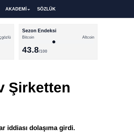
AKADEMİ
SÖZLÜK
Sezon Endeksi
çgözlü
Bitcoin
Altcoin
43.8
/100
Kripto Para Haberleri
Bitcoin Haberleri
v Şirketten
Altcoin Haberleri
Ethereum Haberleri
Solana Haberleri
XRP Haberleri
ar iddiası dolaşıma girdi.
Memecoin Haberleri