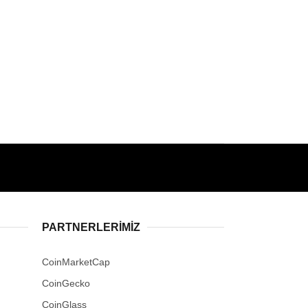
PARTNERLERIMIZ
CoinMarketCap
CoinGecko
CoinGlass