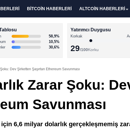
ABERLERİ
BİTCOİN HABERLERİ
ALTCOİN HABERLERİ
Tablosu
Yatırımcı Duygusu
n
58,9%
Korkak
A
eum
10,5%
29
nler
30,6%
/100
Korku
ar Şoku: Dev Şirketten Şaşırtan Ethereum Savunması
arlık Zarar Şoku: De
ereum Savunması
çin 6,6 milyar dolarlık gerçekleşmemiş zar