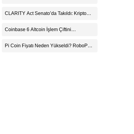
Daralıyor
LinkedIn
CLARITY Act Senato’da Takıldı: Kripto
Para Piyasası 2027’yi Fiyatlıyor
Telegram
Coinbase 6 Altcoin İşlem Çiftini
Durduracak
Pi Coin Fiyatı Neden Yükseldi? RoboPay
Ortaklığı ve Güncelleme İyimserliği
Destekledi