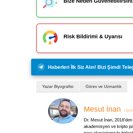
Bize Neden Güvenebilirsini
Risk Bildirimi & Uyarısı
Haberleri İlk Siz Alın! Bizi Şimdi Te
Yazar Biyografisi
Görev ve Uzmanlık
Mesut İnan
(
İçer
Dr. Mesut İnan, 2018’den 
akademisyen ve kripto par
para ekosistemiyle birleşt