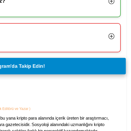
z?
legram'da Takip Edin!
ik Editörü ve Yazar
)
bu yana kripto para alanında içerik üreten bir araştırmacı,
a gazetecisidir. Sosyoloji alanındaki uzmanlığını kripto
irerek sektöre farklı bir perspektif kazandırmaktadır.