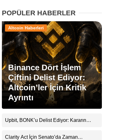
POPÜLER HABERLER
Stablecoin Haberleri
Altcoin Haberleri
Facebook
Binance Dört İşlem
Çiftini Delist Ediyor:
Instagram
Altcoin’ler İçin Kritik
Youtube
Ayrıntı
TikTok
Upbit, BONK’u Delist Ediyor: Kararın
Arkasında Güvenlik ve Şeffaflık Endişeleri
Pinterest
Var
Clarity Act İçin Senato’da Zaman