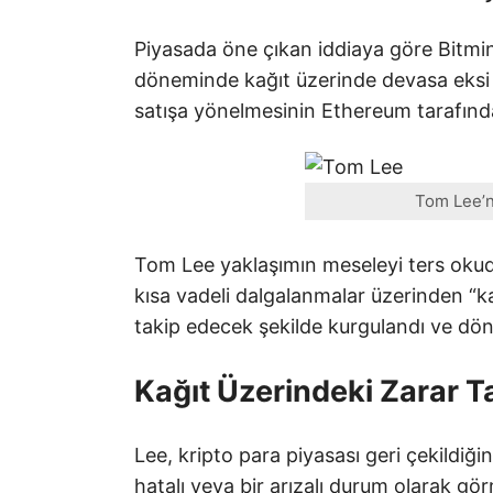
Piyasada öne çıkan iddiaya göre Bitm
döneminde kağıt üzerinde devasa eksi y
satışa yönelmesinin Ethereum tarafında
Tom Lee’n
Tom Lee yaklaşımın meseleyi ters okud
kısa vadeli dalgalanmalar üzerinden “ka
takip edecek şekilde kurgulandı ve dö
Kağıt Üzerindeki Zarar T
Lee, kripto para piyasası geri çekildi
hatalı veya bir arızalı durum olarak gö