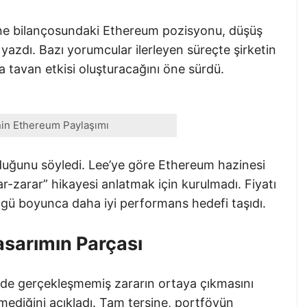
ine bilançosundaki Ethereum pozisyonu, düşüş
azdı. Bazı yorumcular ilerleyen süreçte şirketin
 tavan etkisi oluşturacağını öne sürdü.
in Ethereum Paylaşımı
uğunu söyledi. Lee’ye göre Ethereum hazinesi
r-zarar” hikayesi anlatmak için kurulmadı. Fiyatı
ngü boyunca daha iyi performans hedefi taşıdı.
asarımın Parçası
ğinde gerçekleşmemiş zararın ortaya çıkmasını
rmediğini açıkladı. Tam tersine, portföyün