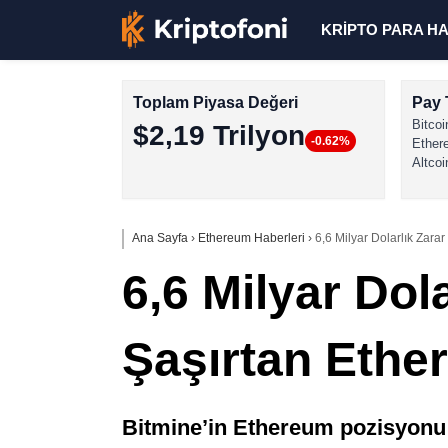
KRİPTO PARA H
Toplam Piyasa Değeri
Pay 
Bitcoi
$2,19 Trilyon
-0.62%
Ether
Altcoi
Ana Sayfa
›
Ethereum Haberleri
›
6,6 Milyar Dolarlık Zar
6,6 Milyar Dol
Şaşırtan Eth
Bitmine’in Ethereum pozisyonu i