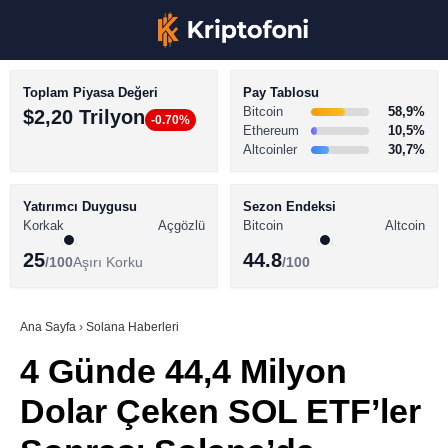
Toplam Piyasa Değeri
Pay Tablosu
Bitcoin
58,9%
$2,20 Trilyon
-0.70%
Ethereum
10,5%
Altcoinler
30,7%
KRİPTO PARA HABERLERİ
Facebook
BİTCOİN HABERLERİ
Yatırımcı Duygusu
Sezon Endeksi
Korkak
Açgözlü
Bitcoin
Altcoin
ALTCOİN HABERLERİ
25
44.8
/100
Aşırı Korku
/100
AKADEMİ
Instagram
SÖZLÜK
Ana Sayfa
›
Solana Haberleri
4 Günde 44,4 Milyon
Youtube
Dolar Çeken SOL ETF’ler
TikTok