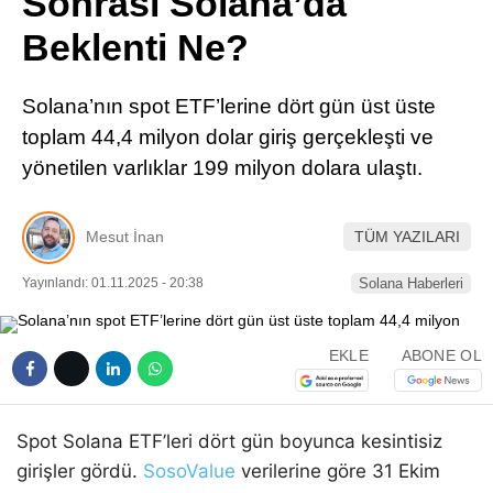
Sonrası Solana’da
Pinterest
Beklenti Ne?
LinkedIn
Solana’nın spot ETF’lerine dört gün üst üste
toplam 44,4 milyon dolar giriş gerçekleşti ve
Telegram
yönetilen varlıklar 199 milyon dolara ulaştı.
Mesut İnan
TÜM YAZILARI
Yayınlandı: 01.11.2025 - 20:38
Solana Haberleri
EKLE
ABONE OL
Spot Solana ETF’leri dört gün boyunca kesintisiz
girişler gördü.
SosoValue
verilerine göre 31 Ekim