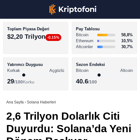
Toplam Piyasa Değeri
Pay Tablosu
Bitcoin
58,8%
$2,20 Trilyon
-0.15%
Ethereum
10,5%
Altcoinler
30,7%
KRİPTO PARA HABERLERİ
Facebook
BİTCOİN HABERLERİ
Yatırımcı Duygusu
Sezon Endeksi
Korkak
Açgözlü
Bitcoin
Altcoin
ALTCOİN HABERLERİ
29
40.6
/100
Korku
/100
AKADEMİ
Instagram
SÖZLÜK
Ana Sayfa
›
Solana Haberleri
2,6 Trilyon Dolarlık Citi
Youtube
Duyurdu: Solana’da Yeni
TikTok