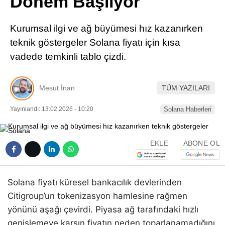
Dönem Başlıyor
Pinterest
Kurumsal ilgi ve ağ büyümesi hız kazanırken
LinkedIn
teknik göstergeler Solana fiyatı için kısa
vadede temkinli tablo çizdi.
Telegram
Mesut İnan
TÜM YAZILARI
Yayınlandı: 13.02.2026 - 10:20
Solana Haberleri
EKLE
ABONE OL
Solana fiyatı küresel bankacılık devlerinden
Citigroup’un tokenizasyon hamlesine rağmen
yönünü aşağı çevirdi. Piyasa ağ tarafındaki hızlı
genişlemeye karşın fiyatın neden toparlanamadığını