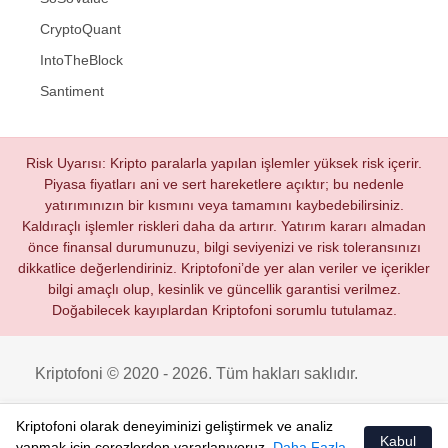
CryptoQuant
IntoTheBlock
Santiment
Risk Uyarısı: Kripto paralarla yapılan işlemler yüksek risk içerir.
Piyasa fiyatları ani ve sert hareketlere açıktır; bu nedenle
yatırımınızın bir kısmını veya tamamını kaybedebilirsiniz.
Kaldıraçlı işlemler riskleri daha da artırır. Yatırım kararı almadan
önce finansal durumunuzu, bilgi seviyenizi ve risk toleransınızı
dikkatlice değerlendiriniz. Kriptofoni’de yer alan veriler ve içerikler
bilgi amaçlı olup, kesinlik ve güncellik garantisi verilmez.
Doğabilecek kayıplardan Kriptofoni sorumlu tutulamaz.
Kriptofoni © 2020 - 2026. Tüm hakları saklıdır.
Kriptofoni olarak deneyiminizi geliştirmek ve analiz
Kabul
yapmak için çerezlerden yararlanıyoruz.
Daha Fazla