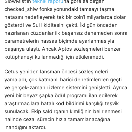
SlowMist’in
teknik raporu
na göre saldırgan
checked_shlw fonksiyonundaki tamsayı taşma
hatasını hedefleyerek tek bir coin’i milyarlarca dolar
gösterdi ve Sui likiditesini çekti. İki gün önceden
hazırlanan cüzdanlar ilk başarısız denemeden sonra
parametrelerin hassas biçimde ayarlanmasıyla
başarıya ulaştı. Ancak Aptos sözleşmeleri benzer
kütüphaneyi kullanmadığı için etkilenmedi.
Cetus yeniden lansman öncesi sözleşmeleri
yamaladı, çok katmanlı harici denetimlerden geçti
ve gerçek-zamanlı izleme sistemini genişletti. Ayrıca
yeni bir beyaz şapka ödül programı ilan edilerek
araştırmacılara hatalı kod bildirimi karşılığı teşvik
sunulacak. Ekip saldırganın kimliğinin belirlenmesi
halinde cezai sürecin hızla tamamlanacağına
inandığını aktardı.