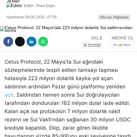
Editör:
Ömer Ergin
Yayınlandı: 09.06.2025 - 07:55
Altcoin Haberleri
EKLE
ABONE OL
Cetus Protocol, 22 Mayıs’ta Sui ağındaki
sözleşmelerinde tespit edilen tamsayı taşması
hatasıyla 223 milyon dolarlık kayba yol açan
saldırının ardından Pazar günü platformu yeniden
açtı
. Saldırıdan hemen sonra Sui doğrulayıcıları
tarafından dondurulan 162 milyon dolar iade edildi.
Kalan açık ise protokolün 7 milyon dolarlık nakit
rezervi ve Sui Vakfı’ndan sağlanan 30 milyon USDC
krediyle kapatıldı. Ekip, zarar gören likidite
havuzlarının yüzde 85–99’unu eski seviyesine taşıdı.