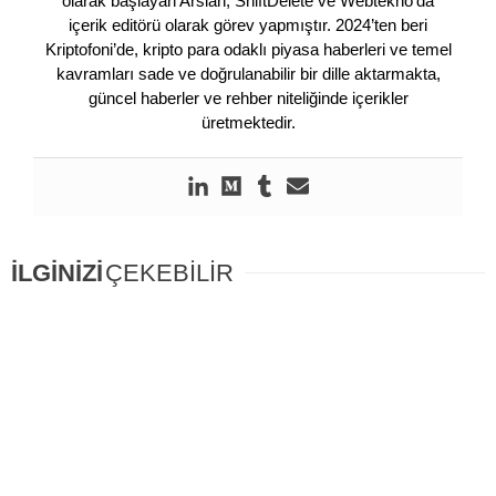
olarak başlayan Arslan, ShiftDelete ve Webtekno’da
içerik editörü olarak görev yapmıştır. 2024’ten beri
Kriptofoni’de, kripto para odaklı piyasa haberleri ve temel
kavramları sade ve doğrulanabilir bir dille aktarmakta,
güncel haberler ve rehber niteliğinde içerikler
üretmektedir.
İLGİNİZİ
ÇEKEBİLİR