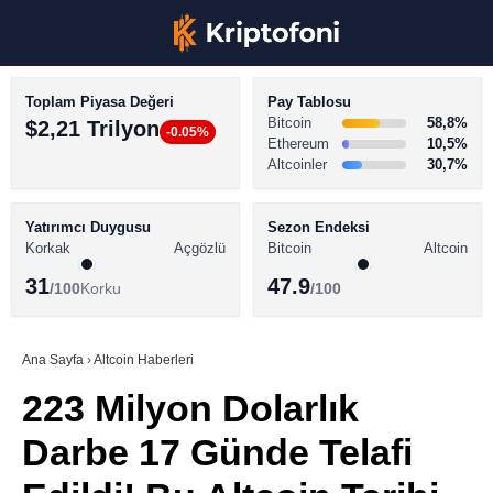
Toplam Piyasa Değeri
Pay Tablosu
Bitcoin
58,8%
$2,21 Trilyon
-0.05%
Ethereum
10,5%
Altcoinler
30,7%
KRİPTO PARA HABERLERİ
Facebook
BİTCOİN HABERLERİ
Yatırımcı Duygusu
Sezon Endeksi
Korkak
Açgözlü
Bitcoin
Altcoin
ALTCOİN HABERLERİ
31
47.9
/100
Korku
/100
AKADEMİ
Instagram
SÖZLÜK
Ana Sayfa
›
Altcoin Haberleri
223 Milyon Dolarlık
Youtube
Darbe 17 Günde Telafi
TikTok