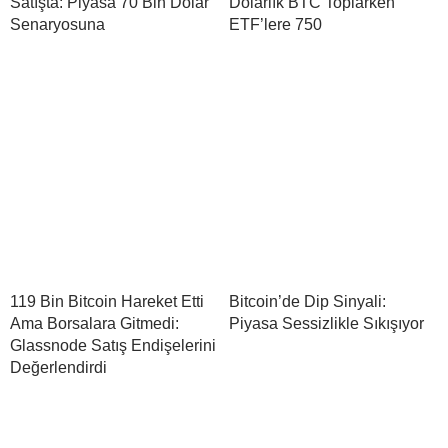
Satışta: Piyasa 70 Bin Dolar
Dolarlık BTC Toplarken
Senaryosuna
ETF’lere 750
119 Bin Bitcoin Hareket Etti
Bitcoin’de Dip Sinyali:
Ama Borsalara Gitmedi:
Piyasa Sessizlikle Sıkışıyor
Glassnode Satış Endişelerini
Değerlendirdi