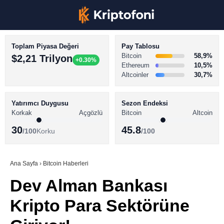
Toplam Piyasa Değeri
Pay Tablosu
Bitcoin
58,9%
$2,21 Trilyon
+0.30%
Ethereum
10,5%
Altcoinler
30,7%
KRİPTO PARA HABERLERİ
Facebook
BİTCOİN HABERLERİ
Yatırımcı Duygusu
Sezon Endeksi
Korkak
Açgözlü
Bitcoin
Altcoin
ALTCOİN HABERLERİ
30
45.8
/100
Korku
/100
AKADEMİ
Instagram
SÖZLÜK
Ana Sayfa
›
Bitcoin Haberleri
Dev Alman Bankası
Youtube
Kripto Para Sektörüne
TikTok