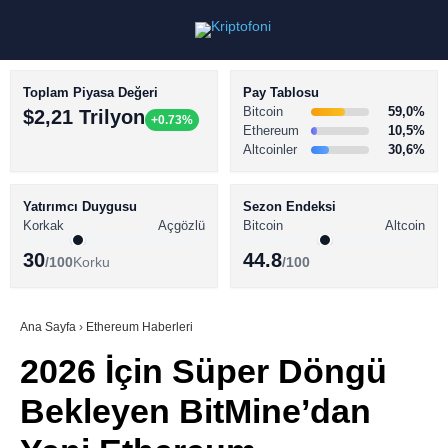
Toplam Piyasa Değeri
Pay Tablosu
Bitcoin
59,0%
$2,21 Trilyon
+0.73%
Ethereum
10,5%
Altcoinler
30,6%
KRİPTO PARA HABERLERİ
Facebook
BİTCOİN HABERLERİ
Yatırımcı Duygusu
Sezon Endeksi
Korkak
Açgözlü
Bitcoin
Altcoin
ALTCOİN HABERLERİ
30
44.8
/100
Korku
/100
AKADEMİ
Instagram
SÖZLÜK
Ana Sayfa
›
Ethereum Haberleri
2026 İçin Süper Döngü
Youtube
Bekleyen BitMine’dan
TikTok