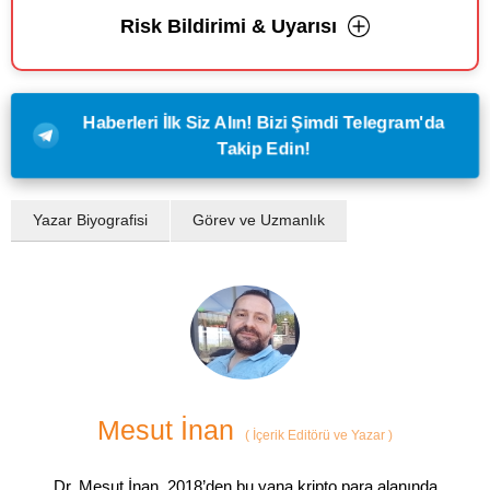
Risk Bildirimi & Uyarısı
Haberleri İlk Siz Alın! Bizi Şimdi Telegram'da
Takip Edin!
Yazar Biyografisi
Görev ve Uzmanlık
Mesut İnan
(
İçerik Editörü ve Yazar
)
Dr. Mesut İnan, 2018’den bu yana kripto para alanında