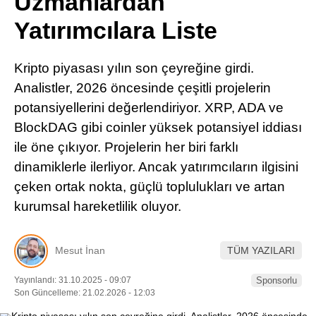
Uzmanlardan
Pinterest
Yatırımcılara Liste
LinkedIn
Kripto piyasası yılın son çeyreğine girdi.
Analistler, 2026 öncesinde çeşitli projelerin
Telegram
potansiyellerini değerlendiriyor. XRP, ADA ve
BlockDAG gibi coinler yüksek potansiyel iddiası
ile öne çıkıyor. Projelerin her biri farklı
dinamiklerle ilerliyor. Ancak yatırımcıların ilgisini
çeken ortak nokta, güçlü toplulukları ve artan
kurumsal hareketlilik oluyor.
Mesut İnan
TÜM YAZILARI
Yayınlandı: 31.10.2025 - 09:07
Sponsorlu
Son Güncelleme: 21.02.2026 - 12:03