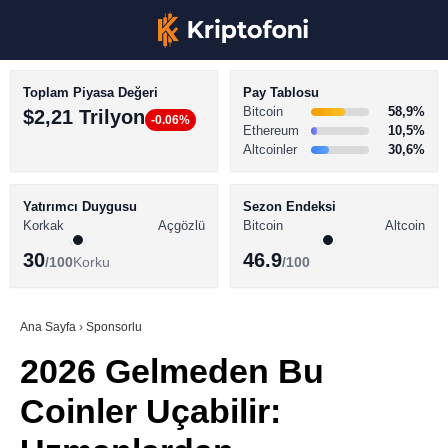
Toplam Piyasa Değeri
Pay Tablosu
Bitcoin
58,9%
$2,21 Trilyon
-0.06%
Ethereum
10,5%
Altcoinler
30,6%
KRİPTO PARA HABERLERİ
Facebook
BİTCOİN HABERLERİ
Yatırımcı Duygusu
Sezon Endeksi
Korkak
Açgözlü
Bitcoin
Altcoin
ALTCOİN HABERLERİ
30
46.9
/100
Korku
/100
AKADEMİ
Instagram
SÖZLÜK
Ana Sayfa
›
Sponsorlu
2026 Gelmeden Bu
Youtube
Coinler Uçabilir:
TikTok