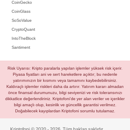
CoinGecko
CoinGlass
SoSoValue
CryptoQuant
IntoTheBlock
Santiment
Risk Uyarısı: Kripto paralarla yapılan işlemler yüksek risk içerir.
Piyasa fiyatları ani ve sert hareketlere açıktır; bu nedenle
yatırımınızın bir kısmını veya tamamını kaybedebilirsiniz.
Kaldıraçlı işlemler riskleri daha da artırır. Yatırım kararı almadan
önce finansal durumunuzu, bilgi seviyenizi ve risk toleransınızı
dikkatlice değerlendiriniz. Kriptofoni’de yer alan veriler ve içerikler
bilgi amaçlı olup, kesinlik ve güncellik garantisi verilmez.
Doğabilecek kayıplardan Kriptofoni sorumlu tutulamaz.
Kriptofoni © 2020 - 2026. Tüm hakları saklıdır.