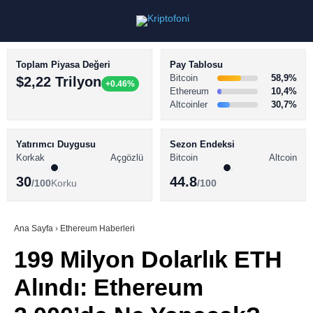
Toplam Piyasa Değeri
Pay Tablosu
Bitcoin
58,9%
$2,22 Trilyon
+0.46%
Ethereum
10,4%
Altcoinler
30,7%
KRİPTO PARA HABERLERİ
Facebook
BİTCOİN HABERLERİ
Yatırımcı Duygusu
Sezon Endeksi
Korkak
Açgözlü
Bitcoin
Altcoin
ALTCOİN HABERLERİ
30
44.8
/100
Korku
/100
AKADEMİ
Instagram
SÖZLÜK
Ana Sayfa
›
Ethereum Haberleri
199 Milyon Dolarlık ETH
Youtube
Alındı: Ethereum
TikTok