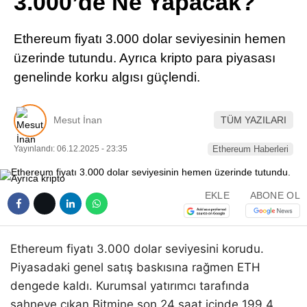
3.000’de Ne Yapacak?
Pinterest
Ethereum fiyatı 3.000 dolar seviyesinin hemen
LinkedIn
üzerinde tutundu. Ayrıca kripto para piyasası
genelinde korku algısı güçlendi.
Telegram
Mesut İnan
TÜM YAZILARI
Yayınlandı: 06.12.2025 - 23:35
Ethereum Haberleri
EKLE
ABONE OL
Ethereum fiyatı 3.000 dolar seviyesini korudu.
Piyasadaki genel satış baskısına rağmen ETH
dengede kaldı. Kurumsal yatırımcı tarafında
sahneye çıkan Bitmine son 24 saat içinde 199,4