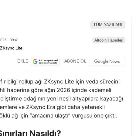
TÜM YAZILARI
025 - 09:41
Altcoin Haberleri
EKLE
ABONE OL
ır bilgi rollup ağı ZKsync Lite için veda sürecini
rihli haberine göre ağın 2026 içinde kademeli
liştirme odağının yeni nesil altyapılara kayacağı
stemlere ve ZKsync Era gibi daha yetenekli
Köklü ağ için “amacına ulaştı” vurgusu öne çıktı.
ınırları Nasıldı?