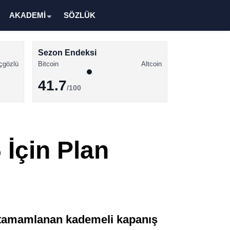
AKADEMİ
SÖZLÜK
Sezon Endeksi
çgözlü
Bitcoin
Altcoin
41.7
/100
Kripto Para Haberleri
Bitcoin Haberleri
 İçin Plan
Altcoin Haberleri
Ethereum Haberleri
Solana Haberleri
XRP Haberleri
da tamamlanan kademeli kapanış
Memecoin Haberleri