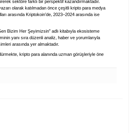
irerek sektöre farklı bir perspektif kazandırmaktadır.
 yazarı olarak katılmadan önce çeşitli kripto para medya
lları arasında Kriptokoin’de, 2023–2024 arasında ise
 Sen Bizim Her Şeyimizsin” adlı kitabıyla ekosisteme
iminin yanı sıra düzenli analiz, haber ve yorumlarıyla
isimleri arasında yer almaktadır.
sürdürmekte, kripto para alanında uzman görüşleriyle öne