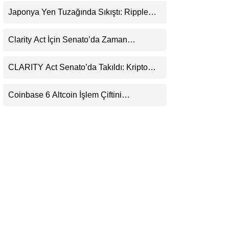
Uyarı
LinkedIn
Japonya Yen Tuzağında Sıkıştı: Ripple
(XRP) Üçüncü Yol Olabilir mi?
Telegram
Clarity Act İçin Senato’da Zaman
Daralıyor
CLARITY Act Senato’da Takıldı: Kripto
Para Piyasası 2027’yi Fiyatlıyor
Coinbase 6 Altcoin İşlem Çiftini
Durduracak