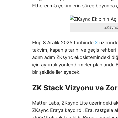
Ethereum’a çekimlerin süreç boyunca ça
ZKsync 
Ekip 8 Aralık 2025 tarihinde
X
üzerinde
takvim, kapanış tarihi ve geçiş rehberi 
adım adım ZKsync ekosistemindeki diğ
için ayrıntılı yönlendirmeler planlandı
bir şekilde ilerleyecek.
ZK Stack Vizyonu ve Zorl
Matter Labs, ZKsync Lite üzerindeki ak
ZKsync Era’ya kaydırdı. Era, rastgele akıl
zkEVM olarak tanıtıldı. Birçok uygulam