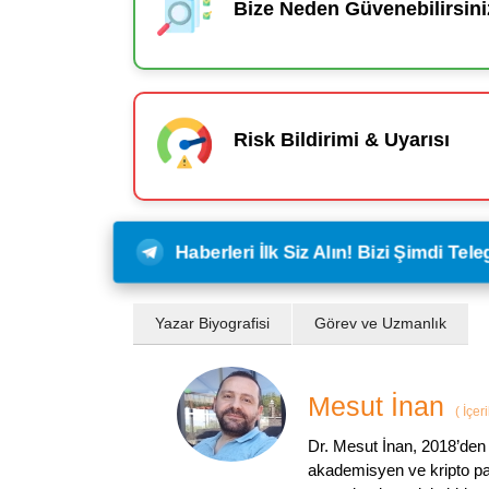
Bize Neden Güvenebilirsini
Risk Bildirimi & Uyarısı
Haberleri İlk Siz Alın! Bizi Şimdi Te
Yazar Biyografisi
Görev ve Uzmanlık
Mesut İnan
(
İçer
Dr. Mesut İnan, 2018’den 
akademisyen ve kripto par