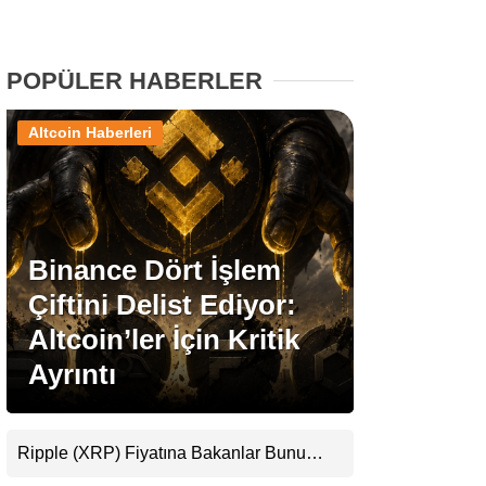
Stablecoin Haberleri
POPÜLER HABERLER
Altcoin Haberleri
Facebook
Binance Dört İşlem
Instagram
Çiftini Delist Ediyor:
Youtube
Altcoin’ler İçin Kritik
Ayrıntı
TikTok
Pinterest
Ripple (XRP) Fiyatına Bakanlar Bunu
Kaçırıyor: Evernorth’tan Dikkat Çeken