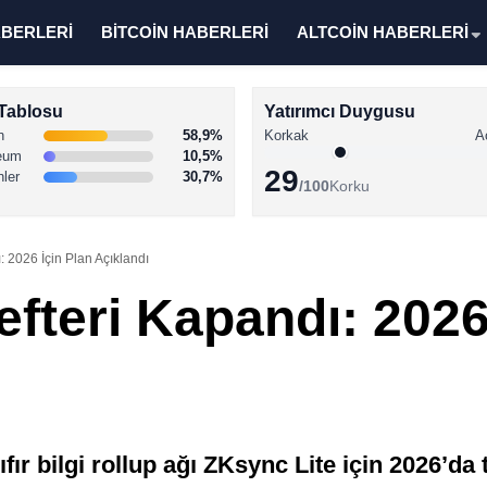
ABERLERİ
BİTCOİN HABERLERİ
ALTCOİN HABERLERİ
Tablosu
Yatırımcı Duygusu
n
58,9%
Korkak
A
eum
10,5%
29
nler
30,7%
/100
Korku
: 2026 İçin Plan Açıklandı
fteri Kapandı: 2026
ıfır bilgi rollup ağı ZKsync Lite için 2026’