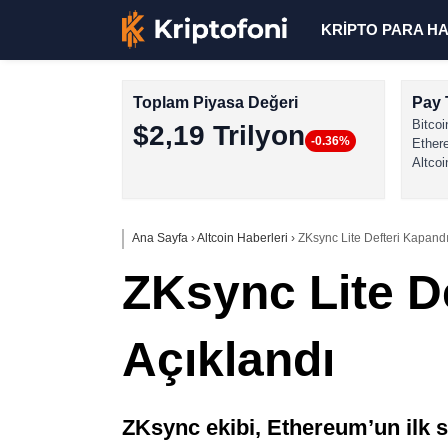
KRİPTO PARA H
Toplam Piyasa Değeri
Pay 
Bitcoi
$2,19 Trilyon
-0.36%
Ether
Altcoi
Ana Sayfa
›
Altcoin Haberleri
›
ZKsync Lite Defteri Kapandı
ZKsync Lite De
Açıklandı
ZKsync ekibi, Ethereum’un ilk s